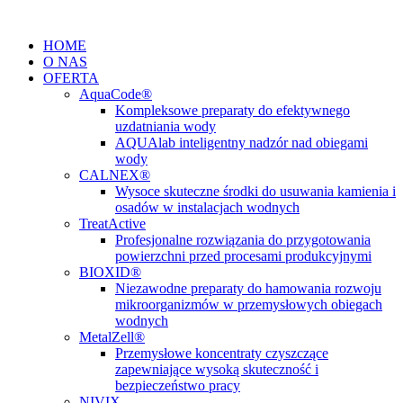
Przejdź
do
HOME
treści
O NAS
OFERTA
AquaCode®
Kompleksowe preparaty do efektywnego
uzdatniania wody
AQUAlab inteligentny nadzór nad obiegami
wody
CALNEX®
Wysoce skuteczne środki do usuwania kamienia i
osadów w instalacjach wodnych
TreatActive
Profesjonalne rozwiązania do przygotowania
powierzchni przed procesami produkcyjnymi
BIOXID®
Niezawodne preparaty do hamowania rozwoju
mikroorganizmów w przemysłowych obiegach
wodnych
MetalZell®
Przemysłowe koncentraty czyszczące
zapewniające wysoką skuteczność i
bezpieczeństwo pracy
NIVIX