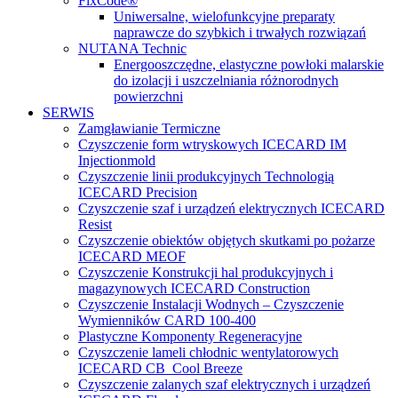
FixCode®
Uniwersalne, wielofunkcyjne preparaty
naprawcze do szybkich i trwałych rozwiązań
NUTANA Technic
Energooszczędne, elastyczne powłoki malarskie
do izolacji i uszczelniania różnorodnych
powierzchni
SERWIS
Zamgławianie Termiczne
Czyszczenie form wtryskowych ICECARD IM
Injectionmold
Czyszczenie linii produkcyjnych Technologią
ICECARD Precision
Czyszczenie szaf i urządzeń elektrycznych ICECARD
Resist
Czyszczenie obiektów objętych skutkami po pożarze
ICECARD MEOF
Czyszczenie Konstrukcji hal produkcyjnych i
magazynowych ICECARD Construction
Czyszczenie Instalacji Wodnych – Czyszczenie
Wymienników CARD 100-400
Plastyczne Komponenty Regeneracyjne
Czyszczenie lameli chłodnic wentylatorowych
ICECARD CB Cool Breeze
Czyszczenie zalanych szaf elektrycznych i urządzeń