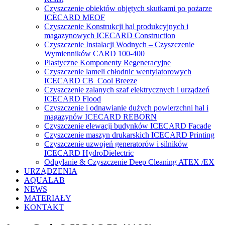
Czyszczenie obiektów objętych skutkami po pożarze
ICECARD MEOF
Czyszczenie Konstrukcji hal produkcyjnych i
magazynowych ICECARD Construction
Czyszczenie Instalacji Wodnych – Czyszczenie
Wymienników CARD 100-400
Plastyczne Komponenty Regeneracyjne
Czyszczenie lameli chłodnic wentylatorowych
ICECARD CB Cool Breeze
Czyszczenie zalanych szaf elektrycznych i urządzeń
ICECARD Flood
Czyszczenie i odnawianie dużych powierzchni hal i
magazynów ICECARD REBORN
Czyszczenie elewacji budynków ICECARD Facade
Czyszczenie maszyn drukarskich ICECARD Printing
Czyszczenie uzwojeń generatorów i silników
ICECARD HydroDielectric
Odpylanie & Czyszczenie Deep Cleaning ATEX /EX
URZĄDZENIA
AQUALAB
NEWS
MATERIAŁY
KONTAKT