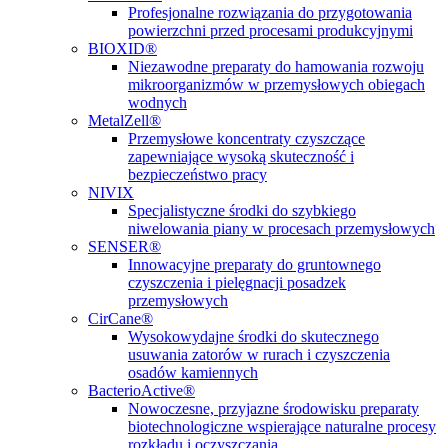
Profesjonalne rozwiązania do przygotowania
powierzchni przed procesami produkcyjnymi
BIOXID®
Niezawodne preparaty do hamowania rozwoju
mikroorganizmów w przemysłowych obiegach
wodnych
MetalZell®
Przemysłowe koncentraty czyszczące
zapewniające wysoką skuteczność i
bezpieczeństwo pracy
NIVIX
Specjalistyczne środki do szybkiego
niwelowania piany w procesach przemysłowych
SENSER®
Innowacyjne preparaty do gruntownego
czyszczenia i pielęgnacji posadzek
przemysłowych
CirCane®
Wysokowydajne środki do skutecznego
usuwania zatorów w rurach i czyszczenia
osadów kamiennych
BacterioActive®
Nowoczesne, przyjazne środowisku preparaty
biotechnologiczne wspierające naturalne procesy
rozkładu i oczyszczania