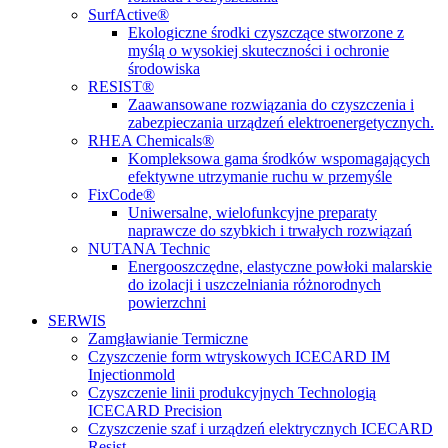
SurfActive®
Ekologiczne środki czyszczące stworzone z
myślą o wysokiej skuteczności i ochronie
środowiska
RESIST®
Zaawansowane rozwiązania do czyszczenia i
zabezpieczania urządzeń elektroenergetycznych.
RHEA Chemicals®
Kompleksowa gama środków wspomagających
efektywne utrzymanie ruchu w przemyśle
FixCode®
Uniwersalne, wielofunkcyjne preparaty
naprawcze do szybkich i trwałych rozwiązań
NUTANA Technic
Energooszczędne, elastyczne powłoki malarskie
do izolacji i uszczelniania różnorodnych
powierzchni
SERWIS
Zamgławianie Termiczne
Czyszczenie form wtryskowych ICECARD IM
Injectionmold
Czyszczenie linii produkcyjnych Technologią
ICECARD Precision
Czyszczenie szaf i urządzeń elektrycznych ICECARD
Resist