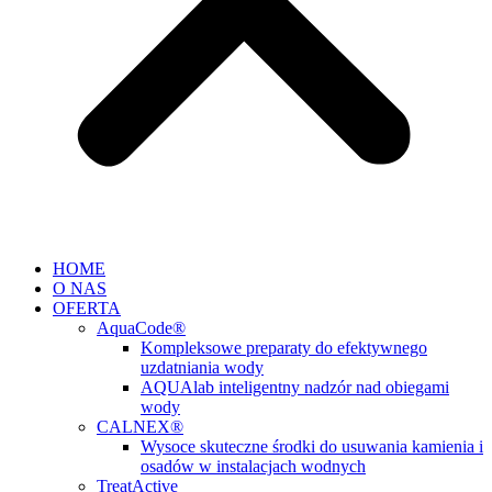
HOME
O NAS
OFERTA
AquaCode®
Kompleksowe preparaty do efektywnego
uzdatniania wody
AQUAlab inteligentny nadzór nad obiegami
wody
CALNEX®
Wysoce skuteczne środki do usuwania kamienia i
osadów w instalacjach wodnych
TreatActive