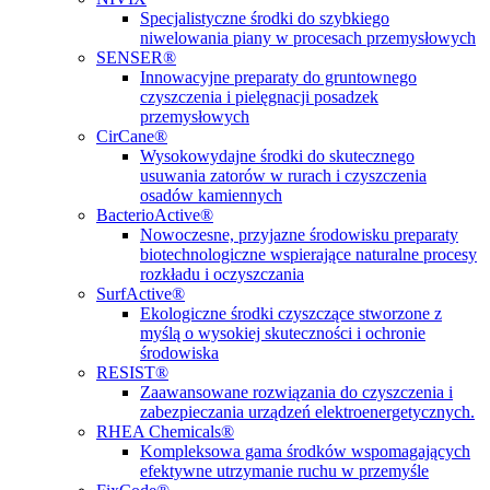
Specjalistyczne środki do szybkiego
niwelowania piany w procesach przemysłowych
SENSER®
Innowacyjne preparaty do gruntownego
czyszczenia i pielęgnacji posadzek
przemysłowych
CirCane®
Wysokowydajne środki do skutecznego
usuwania zatorów w rurach i czyszczenia
osadów kamiennych
BacterioActive®
Nowoczesne, przyjazne środowisku preparaty
biotechnologiczne wspierające naturalne procesy
rozkładu i oczyszczania
SurfActive®
Ekologiczne środki czyszczące stworzone z
myślą o wysokiej skuteczności i ochronie
środowiska
RESIST®
Zaawansowane rozwiązania do czyszczenia i
zabezpieczania urządzeń elektroenergetycznych.
RHEA Chemicals®
Kompleksowa gama środków wspomagających
efektywne utrzymanie ruchu w przemyśle