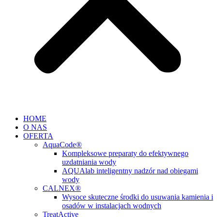
HOME
O NAS
OFERTA
AquaCode®
Kompleksowe preparaty do efektywnego
uzdatniania wody
AQUAlab inteligentny nadzór nad obiegami
wody
CALNEX®
Wysoce skuteczne środki do usuwania kamienia i
osadów w instalacjach wodnych
TreatActive