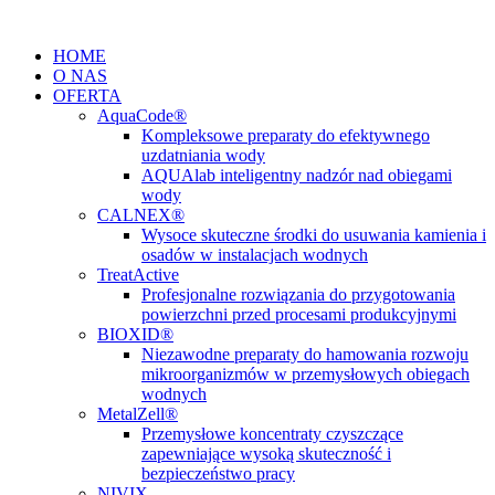
Przejdź
do
HOME
treści
O NAS
OFERTA
AquaCode®
Kompleksowe preparaty do efektywnego
uzdatniania wody
AQUAlab inteligentny nadzór nad obiegami
wody
CALNEX®
Wysoce skuteczne środki do usuwania kamienia i
osadów w instalacjach wodnych
TreatActive
Profesjonalne rozwiązania do przygotowania
powierzchni przed procesami produkcyjnymi
BIOXID®
Niezawodne preparaty do hamowania rozwoju
mikroorganizmów w przemysłowych obiegach
wodnych
MetalZell®
Przemysłowe koncentraty czyszczące
zapewniające wysoką skuteczność i
bezpieczeństwo pracy
NIVIX