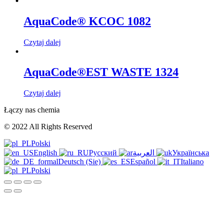
AquaCode® KCOC 1082
Czytaj dalej
AquaCode®EST WASTE 1324
Czytaj dalej
Łączy nas chemia
© 2022 All Rights Reserved
Polski
English
Русский
العربية
Українська
Deutsch (Sie)
Español
Italiano
Polski