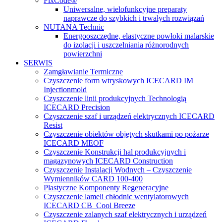
FixCode®
Uniwersalne, wielofunkcyjne preparaty
naprawcze do szybkich i trwałych rozwiązań
NUTANA Technic
Energooszczędne, elastyczne powłoki malarskie
do izolacji i uszczelniania różnorodnych
powierzchni
SERWIS
Zamgławianie Termiczne
Czyszczenie form wtryskowych ICECARD IM
Injectionmold
Czyszczenie linii produkcyjnych Technologią
ICECARD Precision
Czyszczenie szaf i urządzeń elektrycznych ICECARD
Resist
Czyszczenie obiektów objętych skutkami po pożarze
ICECARD MEOF
Czyszczenie Konstrukcji hal produkcyjnych i
magazynowych ICECARD Construction
Czyszczenie Instalacji Wodnych – Czyszczenie
Wymienników CARD 100-400
Plastyczne Komponenty Regeneracyjne
Czyszczenie lameli chłodnic wentylatorowych
ICECARD CB Cool Breeze
Czyszczenie zalanych szaf elektrycznych i urządzeń