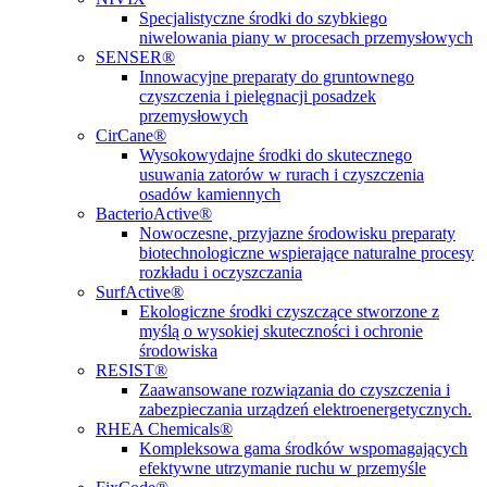
Specjalistyczne środki do szybkiego
niwelowania piany w procesach przemysłowych
SENSER®
Innowacyjne preparaty do gruntownego
czyszczenia i pielęgnacji posadzek
przemysłowych
CirCane®
Wysokowydajne środki do skutecznego
usuwania zatorów w rurach i czyszczenia
osadów kamiennych
BacterioActive®
Nowoczesne, przyjazne środowisku preparaty
biotechnologiczne wspierające naturalne procesy
rozkładu i oczyszczania
SurfActive®
Ekologiczne środki czyszczące stworzone z
myślą o wysokiej skuteczności i ochronie
środowiska
RESIST®
Zaawansowane rozwiązania do czyszczenia i
zabezpieczania urządzeń elektroenergetycznych.
RHEA Chemicals®
Kompleksowa gama środków wspomagających
efektywne utrzymanie ruchu w przemyśle