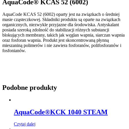
AquaCode® KCAS 52 (6002)
AquaCode KCAS 52 (6002) oparty jest na związkach o średniej
masie cząsteczkowej. Składniki produktu są oparte na związkach
organicznych, niezwykle przyjazne dla środowiska. Antyskalant
posiada szeroką zdolność do stabilizacji różnych substancji
blokujących membrany, takich jak węglan wapnia, siarczan wapnia
oraz fosforan wapnia. Produkt jest skoncentrowaną płynną
mieszaniną polimerów i nie zawiera fosforanów, polifosforanów i
fosfonianów.
Podobne produkty
AquaCode®KCK 1040 STEAM
Czytaj dalej