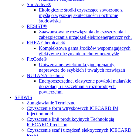
SurfActive®
Ekologiczne środki czyszczące stworzone z
myślą o wysokiej skuteczności i ochronie
środowiska
RESIST®
Zaawansowane rozwiązania do czyszczenia i
zabezpieczania urządzeń elektroenergetycznych.
RHEA Chemicals®
Kompleksowa gama środków wspomagających
efektywne utrzymanie ruchu w przemyśle
FixCode®
Uniwersalne, wielofunkcyjne preparaty
naprawcze do szybkich i trwałych rozwiązań
NUTANA Technic
Energooszczędne, elastyczne powłoki malarskie
do izolacji i uszczelniania różnorodnych
powierzchni
SERWIS
Zamgławianie Termiczne
Czyszczenie form wtryskowych ICECARD IM
Injectionmold
Czyszczenie linii produkcyjnych Technologią
ICECARD Precision
Czyszczenie szaf i urządzeń elektrycznych ICECARD
Resist