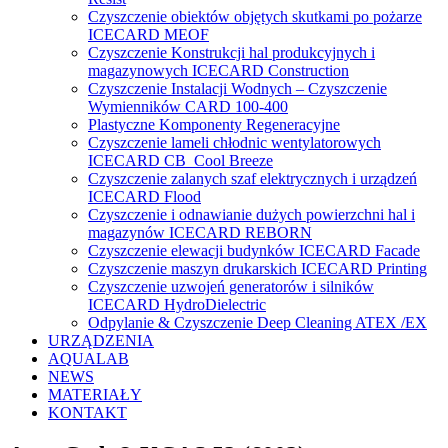
Czyszczenie obiektów objętych skutkami po pożarze
ICECARD MEOF
Czyszczenie Konstrukcji hal produkcyjnych i
magazynowych ICECARD Construction
Czyszczenie Instalacji Wodnych – Czyszczenie
Wymienników CARD 100-400
Plastyczne Komponenty Regeneracyjne
Czyszczenie lameli chłodnic wentylatorowych
ICECARD CB Cool Breeze
Czyszczenie zalanych szaf elektrycznych i urządzeń
ICECARD Flood
Czyszczenie i odnawianie dużych powierzchni hal i
magazynów ICECARD REBORN
Czyszczenie elewacji budynków ICECARD Facade
Czyszczenie maszyn drukarskich ICECARD Printing
Czyszczenie uzwojeń generatorów i silników
ICECARD HydroDielectric
Odpylanie & Czyszczenie Deep Cleaning ATEX /EX
URZĄDZENIA
AQUALAB
NEWS
MATERIAŁY
KONTAKT