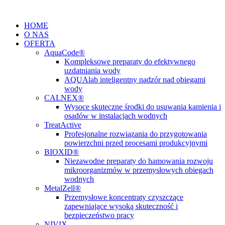
Przejdź
do
HOME
treści
O NAS
OFERTA
AquaCode®
Kompleksowe preparaty do efektywnego
uzdatniania wody
AQUAlab inteligentny nadzór nad obiegami
wody
CALNEX®
Wysoce skuteczne środki do usuwania kamienia i
osadów w instalacjach wodnych
TreatActive
Profesjonalne rozwiązania do przygotowania
powierzchni przed procesami produkcyjnymi
BIOXID®
Niezawodne preparaty do hamowania rozwoju
mikroorganizmów w przemysłowych obiegach
wodnych
MetalZell®
Przemysłowe koncentraty czyszczące
zapewniające wysoką skuteczność i
bezpieczeństwo pracy
NIVIX