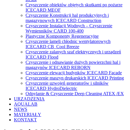
Czyszczenie obiektów objętych skutkami po pożarze
ICECARD MEOF
Czyszczenie Konstrukcji hal produkcyjnych i
magazynowych ICECARD Construction
Czyszczenie Instalacji Wodnych – Czyszczenie
Wymienników CARD 100-400
Plastyczne Komponenty Regeneracyjne
Czyszczenie lameli chłodnic wentylatorowych
ICECARD CB Cool Breeze
Czyszczenie zalanych szaf elektrycznych i urządzeń
ICECARD Flood
Czyszczenie i odnawianie dużych powierzchni hal i
magazynów ICECARD REBORN
Czyszczenie elewacji budynków ICECARD Facade
Czyszczenie maszyn drukarskich ICECARD Printing
Czyszczenie uzwojeń generatorów i silników
ICECARD HydroDielectric
Odpylanie & Czyszczenie Deep Cleaning ATEX /EX
URZĄDZENIA
AQUALAB
NEWS
MATERIAŁY
KONTAKT