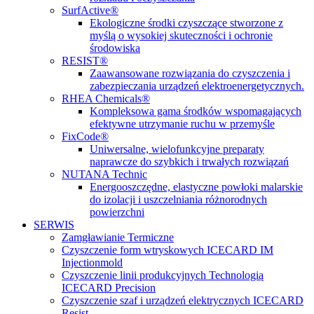
SurfActive®
Ekologiczne środki czyszczące stworzone z
myślą o wysokiej skuteczności i ochronie
środowiska
RESIST®
Zaawansowane rozwiązania do czyszczenia i
zabezpieczania urządzeń elektroenergetycznych.
RHEA Chemicals®
Kompleksowa gama środków wspomagających
efektywne utrzymanie ruchu w przemyśle
FixCode®
Uniwersalne, wielofunkcyjne preparaty
naprawcze do szybkich i trwałych rozwiązań
NUTANA Technic
Energooszczędne, elastyczne powłoki malarskie
do izolacji i uszczelniania różnorodnych
powierzchni
SERWIS
Zamgławianie Termiczne
Czyszczenie form wtryskowych ICECARD IM
Injectionmold
Czyszczenie linii produkcyjnych Technologią
ICECARD Precision
Czyszczenie szaf i urządzeń elektrycznych ICECARD
Resist