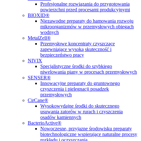
Profesjonalne rozwiązania do przygotowania
powierzchni przed procesami produkcyjnymi
BIOXID®
Niezawodne preparaty do hamowania rozwoju
mikroorganizmów w przemysłowych obiegach
wodnych
MetalZell®
Przemysłowe koncentraty czyszczące
zapewniające wysoką skuteczność i
bezpieczeństwo pracy
NIVIX
Specjalistyczne środki do szybkiego
niwelowania piany w procesach przemysłowych
SENSER®
Innowacyjne preparaty do gruntownego
czyszczenia i pielęgnacji posadzek
przemysłowych
CirCane®
Wysokowydajne środki do skutecznego
usuwania zatorów w rurach i czyszczenia
osadów kamiennych
BacterioActive®
Nowoczesne, przyjazne środowisku preparaty
biotechnologiczne wspierające naturalne procesy
rozkładu i oczyszczania