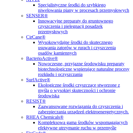
Specjalistyczne środki do szybkiego
niwelowania piany w procesach przemysłowych
SENSER®
Innowacyjne preparaty do gruntownego
czyszczenia i pielęgnacji posadzek
przemysłowych
CirCane®
Wysokowydajne środki do skutecznego
usuwania zatorów w rurach i czyszczenia
osadów kamiennych
BacterioActive®
Nowoczesne, przyjazne środowisku preparaty
biotechnologiczne wspierające naturalne procesy
rozkładu i oczyszczania
SurfActive®
Ekologiczne środki czyszczące stworzone z
myślą o wysokiej skuteczności i ochronie
środowiska
RESIST®
Zaawansowane rozwiązania do czyszczenia i
zabezpieczania urządzeń elektroenergetycznych.
RHEA Chemicals®
Kompleksowa gama środków wspomagających
efektywne utrzymanie ruchu w przemyśle