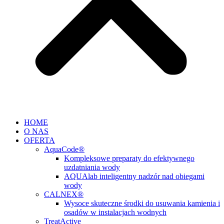
HOME
O NAS
OFERTA
AquaCode®
Kompleksowe preparaty do efektywnego
uzdatniania wody
AQUAlab inteligentny nadzór nad obiegami
wody
CALNEX®
Wysoce skuteczne środki do usuwania kamienia i
osadów w instalacjach wodnych
TreatActive