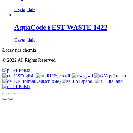
Czytaj dalej
AquaCode®EST WASTE 1422
Czytaj dalej
Łączy nas chemia
© 2022 All Rights Reserved
Polski
English
Русский
العربية
Українська
Deutsch (Sie)
Español
Italiano
Polski