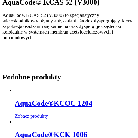
AquaCode® KCAS 52 (V3000)
AquaCode. KCAS 52 (V3000) to specjalistyczny
wieloskładnikowy płynny antyskalant i środek dyspergujący, który
zapobiega osadzaniu się kamienia oraz dysperguje cząsteczki
koloidalne w systemach membran acetylocelulozowych i
poliamidowych.
Podobne produkty
AquaCode®KCOC 1204
Zobacz produkty
AquaCode®KCK 1006