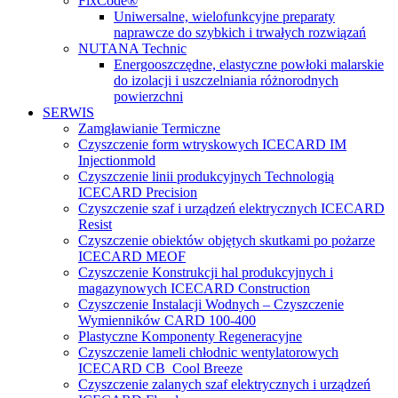
FixCode®
Uniwersalne, wielofunkcyjne preparaty
naprawcze do szybkich i trwałych rozwiązań
NUTANA Technic
Energooszczędne, elastyczne powłoki malarskie
do izolacji i uszczelniania różnorodnych
powierzchni
SERWIS
Zamgławianie Termiczne
Czyszczenie form wtryskowych ICECARD IM
Injectionmold
Czyszczenie linii produkcyjnych Technologią
ICECARD Precision
Czyszczenie szaf i urządzeń elektrycznych ICECARD
Resist
Czyszczenie obiektów objętych skutkami po pożarze
ICECARD MEOF
Czyszczenie Konstrukcji hal produkcyjnych i
magazynowych ICECARD Construction
Czyszczenie Instalacji Wodnych – Czyszczenie
Wymienników CARD 100-400
Plastyczne Komponenty Regeneracyjne
Czyszczenie lameli chłodnic wentylatorowych
ICECARD CB Cool Breeze
Czyszczenie zalanych szaf elektrycznych i urządzeń