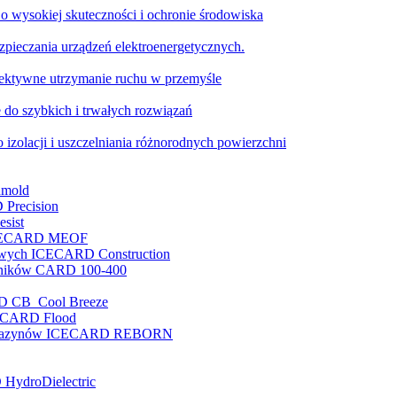
o wysokiej skuteczności i ochronie środowiska
pieczania urządzeń elektroenergetycznych.
ktywne utrzymanie ruchu w przemyśle
 do szybkich i trwałych rozwiązań
 izolacji i uszczelniania różnorodnych powierzchni
nmold
 Precision
sist
e ICECARD MEOF
nowych ICECARD Construction
enników CARD 100-400
RD CB Cool Breeze
ICECARD Flood
i magazynów ICECARD REBORN
 HydroDielectric