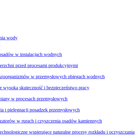
ania wody
y
 osadów w instalacjach wodnych
ierzchni przed procesami produkcyjnymi
ikroorganizmów w przemysłowych obiegach wodnych
e wysoką skuteczność i bezpieczeństwo pracy
a piany w procesach przemysłowych
ia i pielęgnacji posadzek przemysłowych
zatorów w rurach i czyszczenia osadów kamiennych
chnologiczne wspierające naturalne procesy rozkładu i oczyszczania