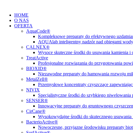
Przejdź
do
HOME
treści
O NAS
OFERTA
AquaCode®
Kompleksowe preparaty do efektywnego uzdatni
AQUAlab inteligentny nadzór nad obiegami wod
CALNEX®
Wysoce skuteczne środki do usuwania kamienia i
TreatActive
Profesjonalne rozwiązania do przygotowania pow
BIOXID®
Niezawodne preparaty do hamowania rozwoju m
MetalZell®
Przemysłowe koncentraty czyszczące zapewniając
NIVIX
Specjalistyczne środki do szybkiego niwelowani
SENSER®
Innowacyjne preparaty do gruntownego czyszczen
CirCane®
Wysokowydajne środki do skutecznego usuwania 
BacterioActive®
Nowoczesne, przyjazne środowisku preparaty biote
SurfActive®