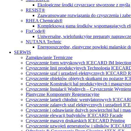
Ekologiczne środki czyszczące stworzone z myślą 
RESIST®
Zaawansowane rozwiązania do czyszczenia i zabez
RHEA Chemicals®
Kompleksowa gama środków wspomagających efe
FixCode®
Uniwersalne, wielofunkcyjne preparaty naprawcze
NUTANA Technic
Energooszczędne, elastyczne powłoki malarskie do
SERWIS
Zamgławianie Termiczne
Czyszczenie form wtryskowych ICECARD IM Injectio
Czyszczenie linii produkcyjnych Technologią ICECARD
Czyszczenie szaf i urządzeń elektrycznych ICECARD Re
Czyszczenie obiektów objętych skutkami po pożarz
Czyszczenie Konstrukcji hal produkcyjnych i magazy
Czyszczenie Instalacji Wodnych – Czyszczenie Wymi
Plastyczne Komponenty Regeneracyjne
Czyszczenie lameli chłodnic wentylatorowych ICECA
Czyszczenie zalanych szaf elektrycznych i urządzeń 
Czyszczenie i odnawianie dużych powierzchni hal 
Czyszczenie elewacji budynków ICECARD Facade
Czyszczenie maszyn drukarskich ICECARD Printing
Czyszczenie uzwojeń generatorów i silników ICECARD