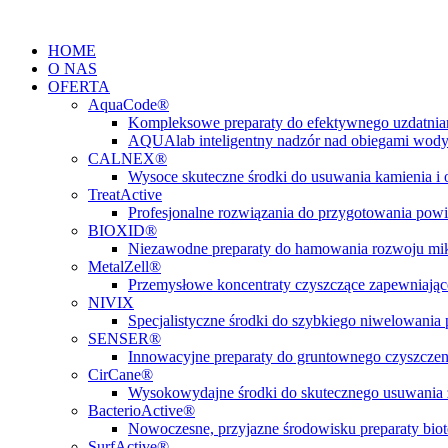
Przejdź
do
HOME
treści
O NAS
OFERTA
AquaCode®
Kompleksowe preparaty do efektywnego uzdatni
AQUAlab inteligentny nadzór nad obiegami wod
CALNEX®
Wysoce skuteczne środki do usuwania kamienia i
TreatActive
Profesjonalne rozwiązania do przygotowania pow
BIOXID®
Niezawodne preparaty do hamowania rozwoju m
MetalZell®
Przemysłowe koncentraty czyszczące zapewniając
NIVIX
Specjalistyczne środki do szybkiego niwelowani
SENSER®
Innowacyjne preparaty do gruntownego czyszczen
CirCane®
Wysokowydajne środki do skutecznego usuwania 
BacterioActive®
Nowoczesne, przyjazne środowisku preparaty biote
SurfActive®