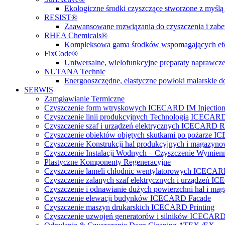
Ekologiczne środki czyszczące stworzone z myślą 
RESIST®
Zaawansowane rozwiązania do czyszczenia i zabez
RHEA Chemicals®
Kompleksowa gama środków wspomagających efe
FixCode®
Uniwersalne, wielofunkcyjne preparaty naprawcze
NUTANA Technic
Energooszczędne, elastyczne powłoki malarskie do
SERWIS
Zamgławianie Termiczne
Czyszczenie form wtryskowych ICECARD IM Injectio
Czyszczenie linii produkcyjnych Technologią ICECARD
Czyszczenie szaf i urządzeń elektrycznych ICECARD Re
Czyszczenie obiektów objętych skutkami po pożarz
Czyszczenie Konstrukcji hal produkcyjnych i magazy
Czyszczenie Instalacji Wodnych – Czyszczenie Wymi
Plastyczne Komponenty Regeneracyjne
Czyszczenie lameli chłodnic wentylatorowych ICECA
Czyszczenie zalanych szaf elektrycznych i urządzeń 
Czyszczenie i odnawianie dużych powierzchni hal 
Czyszczenie elewacji budynków ICECARD Facade
Czyszczenie maszyn drukarskich ICECARD Printing
Czyszczenie uzwojeń generatorów i silników ICECARD