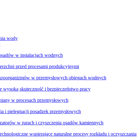
ania wody
y
 osadów w instalacjach wodnych
ierzchni przed procesami produkcyjnymi
ikroorganizmów w przemysłowych obiegach wodnych
e wysoką skuteczność i bezpieczeństwo pracy
a piany w procesach przemysłowych
ia i pielęgnacji posadzek przemysłowych
zatorów w rurach i czyszczenia osadów kamiennych
chnologiczne wspierające naturalne procesy rozkładu i oczyszczania