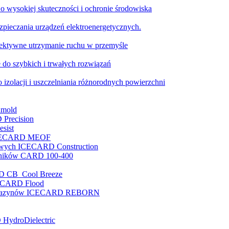
o wysokiej skuteczności i ochronie środowiska
pieczania urządzeń elektroenergetycznych.
ktywne utrzymanie ruchu w przemyśle
 do szybkich i trwałych rozwiązań
 izolacji i uszczelniania różnorodnych powierzchni
nmold
 Precision
sist
e ICECARD MEOF
nowych ICECARD Construction
enników CARD 100-400
RD CB Cool Breeze
ICECARD Flood
i magazynów ICECARD REBORN
 HydroDielectric