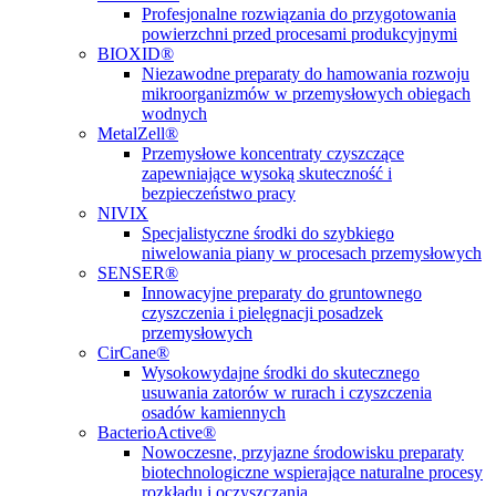
Profesjonalne rozwiązania do przygotowania
powierzchni przed procesami produkcyjnymi
BIOXID®
Niezawodne preparaty do hamowania rozwoju
mikroorganizmów w przemysłowych obiegach
wodnych
MetalZell®
Przemysłowe koncentraty czyszczące
zapewniające wysoką skuteczność i
bezpieczeństwo pracy
NIVIX
Specjalistyczne środki do szybkiego
niwelowania piany w procesach przemysłowych
SENSER®
Innowacyjne preparaty do gruntownego
czyszczenia i pielęgnacji posadzek
przemysłowych
CirCane®
Wysokowydajne środki do skutecznego
usuwania zatorów w rurach i czyszczenia
osadów kamiennych
BacterioActive®
Nowoczesne, przyjazne środowisku preparaty
biotechnologiczne wspierające naturalne procesy
rozkładu i oczyszczania