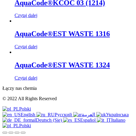
AquaCode®KCOC 03 (1214)
Czytaj dalej
AquaCode®EST WASTE 1316
Czytaj dalej
AquaCode®EST WASTE 1324
Czytaj dalej
Łączy nas chemia
© 2022 All Rights Reserved
Polski
English
Русский
العربية
Українська
Deutsch (Sie)
Español
Italiano
Polski