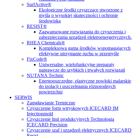
SurfActive®
Ekologiczne środki czyszczące stworzone z
myślą o wysokiej skuteczności i ochronie
środowiska
RESIST®
Zaawansowane rozwiązania do czyszczenia i
zabezpieczania urządzeń elektroenergetycznych.
RHEA Chemicals®
Kompleksowa gama środków wspomagających
efektywne utrzymanie ruchu w przemyśle
FixCode®
Uniwersalne, wielofunkcyjne preparaty
naprawcze do szybkich i trwałych rozwiązań
NUTANA Technic
Energooszczędne, elastyczne powłoki malarskie
do izolacji i uszczelniania różnorodnych
powierzchni
SERWIS
Zamgławianie Termiczne
Czyszczenie form wtryskowych ICECARD IM
Injectionmold
Czyszczenie linii produkcyjnych Technologią
ICECARD Precision
Czyszczenie szaf i urządzeń elektrycznych ICECARD
Resist