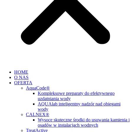
HOME
O NAS
OFERTA
AquaCode®
Kompleksowe preparaty do efektywnego
uzdatniania wody
AQUAlab inteligentny nadzór nad obiegami
wody
CALNEX®
Wysoce skuteczne środki do usuwania kamienia i
osadów w instalacjach wodnych
TreatActive