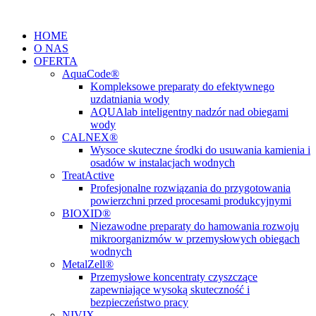
Przejdź
do
HOME
treści
O NAS
OFERTA
AquaCode®
Kompleksowe preparaty do efektywnego
uzdatniania wody
AQUAlab inteligentny nadzór nad obiegami
wody
CALNEX®
Wysoce skuteczne środki do usuwania kamienia i
osadów w instalacjach wodnych
TreatActive
Profesjonalne rozwiązania do przygotowania
powierzchni przed procesami produkcyjnymi
BIOXID®
Niezawodne preparaty do hamowania rozwoju
mikroorganizmów w przemysłowych obiegach
wodnych
MetalZell®
Przemysłowe koncentraty czyszczące
zapewniające wysoką skuteczność i
bezpieczeństwo pracy
NIVIX