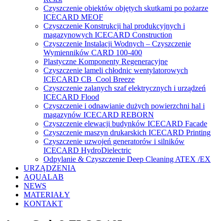
Czyszczenie obiektów objętych skutkami po pożarze
ICECARD MEOF
Czyszczenie Konstrukcji hal produkcyjnych i
magazynowych ICECARD Construction
Czyszczenie Instalacji Wodnych – Czyszczenie
Wymienników CARD 100-400
Plastyczne Komponenty Regeneracyjne
Czyszczenie lameli chłodnic wentylatorowych
ICECARD CB Cool Breeze
Czyszczenie zalanych szaf elektrycznych i urządzeń
ICECARD Flood
Czyszczenie i odnawianie dużych powierzchni hal i
magazynów ICECARD REBORN
Czyszczenie elewacji budynków ICECARD Facade
Czyszczenie maszyn drukarskich ICECARD Printing
Czyszczenie uzwojeń generatorów i silników
ICECARD HydroDielectric
Odpylanie & Czyszczenie Deep Cleaning ATEX /EX
URZĄDZENIA
AQUALAB
NEWS
MATERIAŁY
KONTAKT