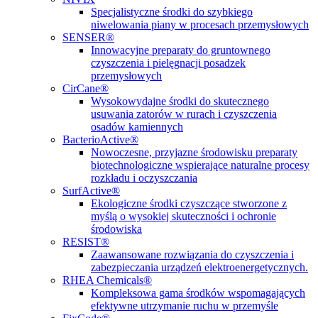
Specjalistyczne środki do szybkiego
niwelowania piany w procesach przemysłowych
SENSER®
Innowacyjne preparaty do gruntownego
czyszczenia i pielęgnacji posadzek
przemysłowych
CirCane®
Wysokowydajne środki do skutecznego
usuwania zatorów w rurach i czyszczenia
osadów kamiennych
BacterioActive®
Nowoczesne, przyjazne środowisku preparaty
biotechnologiczne wspierające naturalne procesy
rozkładu i oczyszczania
SurfActive®
Ekologiczne środki czyszczące stworzone z
myślą o wysokiej skuteczności i ochronie
środowiska
RESIST®
Zaawansowane rozwiązania do czyszczenia i
zabezpieczania urządzeń elektroenergetycznych.
RHEA Chemicals®
Kompleksowa gama środków wspomagających
efektywne utrzymanie ruchu w przemyśle