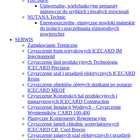
FixCode®
Uniwersalne, wielofunkcyjne preparaty
naprawcze do szybkich i trwałych rozwiązań
NUTANA Technic
Energooszczędne, elastyczne powłoki malarskie
do izolacji i uszczelniania różnorodnych
powierzchni
SERWIS
Zamgławianie Termiczne
Czyszczenie form wtryskowych ICECARD IM
Injectionmold
Czyszczenie linii produkcyjnych Technologią
ICECARD Precision
Czyszczenie szaf i urządzeń elektrycznych ICECARD
Resist
Czyszczenie obiektów objętych skutkami po pożarze
ICECARD MEOF
Czyszczenie Konstrukcji hal produkcyjnych i
magazynowych ICECARD Construction
Czyszczenie Instalacji Wodnych – Czyszczenie
Wymienników CARD 100-400
Plastyczne Komponenty Regeneracyjne
Czyszczenie lameli chłodnic wentylatorowych
ICECARD CB Cool Breeze
Czyszczenie zalanych szaf elektrycznych i urządzeń