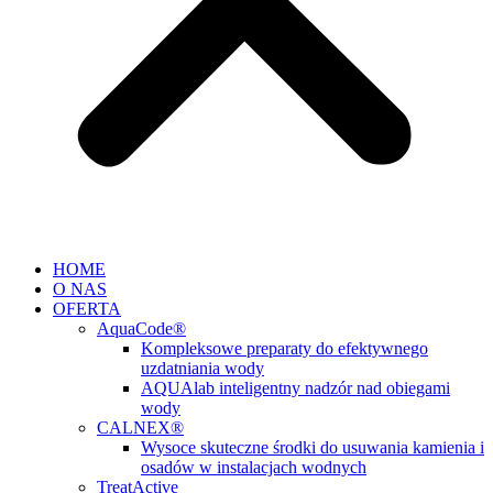
HOME
O NAS
OFERTA
AquaCode®
Kompleksowe preparaty do efektywnego
uzdatniania wody
AQUAlab inteligentny nadzór nad obiegami
wody
CALNEX®
Wysoce skuteczne środki do usuwania kamienia i
osadów w instalacjach wodnych
TreatActive