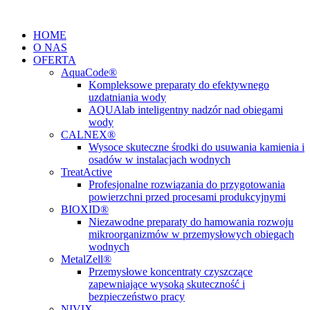
Przejdź
do
HOME
treści
O NAS
OFERTA
AquaCode®
Kompleksowe preparaty do efektywnego
uzdatniania wody
AQUAlab inteligentny nadzór nad obiegami
wody
CALNEX®
Wysoce skuteczne środki do usuwania kamienia i
osadów w instalacjach wodnych
TreatActive
Profesjonalne rozwiązania do przygotowania
powierzchni przed procesami produkcyjnymi
BIOXID®
Niezawodne preparaty do hamowania rozwoju
mikroorganizmów w przemysłowych obiegach
wodnych
MetalZell®
Przemysłowe koncentraty czyszczące
zapewniające wysoką skuteczność i
bezpieczeństwo pracy
NIVIX