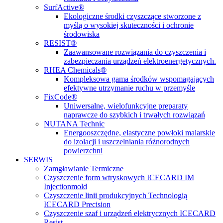
SurfActive®
Ekologiczne środki czyszczące stworzone z
myślą o wysokiej skuteczności i ochronie
środowiska
RESIST®
Zaawansowane rozwiązania do czyszczenia i
zabezpieczania urządzeń elektroenergetycznych.
RHEA Chemicals®
Kompleksowa gama środków wspomagających
efektywne utrzymanie ruchu w przemyśle
FixCode®
Uniwersalne, wielofunkcyjne preparaty
naprawcze do szybkich i trwałych rozwiązań
NUTANA Technic
Energooszczędne, elastyczne powłoki malarskie
do izolacji i uszczelniania różnorodnych
powierzchni
SERWIS
Zamgławianie Termiczne
Czyszczenie form wtryskowych ICECARD IM
Injectionmold
Czyszczenie linii produkcyjnych Technologią
ICECARD Precision
Czyszczenie szaf i urządzeń elektrycznych ICECARD
Resist