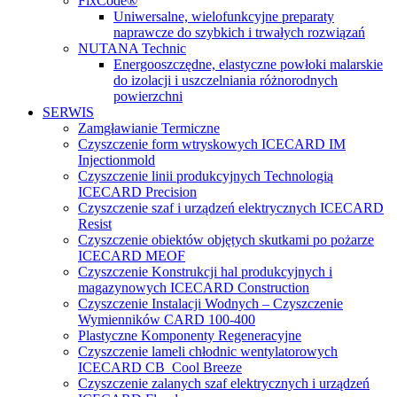
FixCode®
Uniwersalne, wielofunkcyjne preparaty
naprawcze do szybkich i trwałych rozwiązań
NUTANA Technic
Energooszczędne, elastyczne powłoki malarskie
do izolacji i uszczelniania różnorodnych
powierzchni
SERWIS
Zamgławianie Termiczne
Czyszczenie form wtryskowych ICECARD IM
Injectionmold
Czyszczenie linii produkcyjnych Technologią
ICECARD Precision
Czyszczenie szaf i urządzeń elektrycznych ICECARD
Resist
Czyszczenie obiektów objętych skutkami po pożarze
ICECARD MEOF
Czyszczenie Konstrukcji hal produkcyjnych i
magazynowych ICECARD Construction
Czyszczenie Instalacji Wodnych – Czyszczenie
Wymienników CARD 100-400
Plastyczne Komponenty Regeneracyjne
Czyszczenie lameli chłodnic wentylatorowych
ICECARD CB Cool Breeze
Czyszczenie zalanych szaf elektrycznych i urządzeń