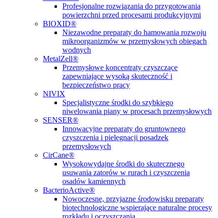
Profesjonalne rozwiązania do przygotowania
powierzchni przed procesami produkcyjnymi
BIOXID®
Niezawodne preparaty do hamowania rozwoju
mikroorganizmów w przemysłowych obiegach
wodnych
MetalZell®
Przemysłowe koncentraty czyszczące
zapewniające wysoką skuteczność i
bezpieczeństwo pracy
NIVIX
Specjalistyczne środki do szybkiego
niwelowania piany w procesach przemysłowych
SENSER®
Innowacyjne preparaty do gruntownego
czyszczenia i pielęgnacji posadzek
przemysłowych
CirCane®
Wysokowydajne środki do skutecznego
usuwania zatorów w rurach i czyszczenia
osadów kamiennych
BacterioActive®
Nowoczesne, przyjazne środowisku preparaty
biotechnologiczne wspierające naturalne procesy
rozkładu i oczyszczania