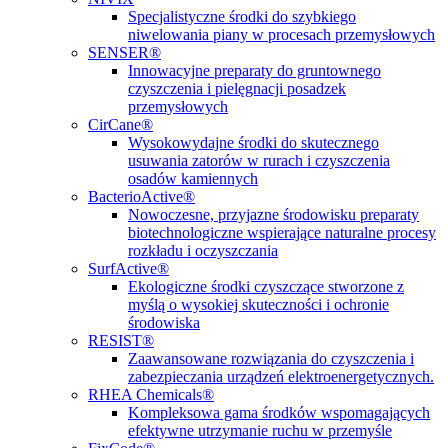
Specjalistyczne środki do szybkiego
niwelowania piany w procesach przemysłowych
SENSER®
Innowacyjne preparaty do gruntownego
czyszczenia i pielęgnacji posadzek
przemysłowych
CirCane®
Wysokowydajne środki do skutecznego
usuwania zatorów w rurach i czyszczenia
osadów kamiennych
BacterioActive®
Nowoczesne, przyjazne środowisku preparaty
biotechnologiczne wspierające naturalne procesy
rozkładu i oczyszczania
SurfActive®
Ekologiczne środki czyszczące stworzone z
myślą o wysokiej skuteczności i ochronie
środowiska
RESIST®
Zaawansowane rozwiązania do czyszczenia i
zabezpieczania urządzeń elektroenergetycznych.
RHEA Chemicals®
Kompleksowa gama środków wspomagających
efektywne utrzymanie ruchu w przemyśle