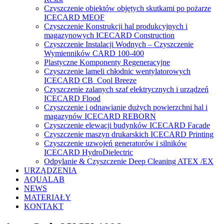
Czyszczenie obiektów objętych skutkami po pożarze
ICECARD MEOF
Czyszczenie Konstrukcji hal produkcyjnych i
magazynowych ICECARD Construction
Czyszczenie Instalacji Wodnych – Czyszczenie
Wymienników CARD 100-400
Plastyczne Komponenty Regeneracyjne
Czyszczenie lameli chłodnic wentylatorowych
ICECARD CB Cool Breeze
Czyszczenie zalanych szaf elektrycznych i urządzeń
ICECARD Flood
Czyszczenie i odnawianie dużych powierzchni hal i
magazynów ICECARD REBORN
Czyszczenie elewacji budynków ICECARD Facade
Czyszczenie maszyn drukarskich ICECARD Printing
Czyszczenie uzwojeń generatorów i silników
ICECARD HydroDielectric
Odpylanie & Czyszczenie Deep Cleaning ATEX /EX
URZĄDZENIA
AQUALAB
NEWS
MATERIAŁY
KONTAKT