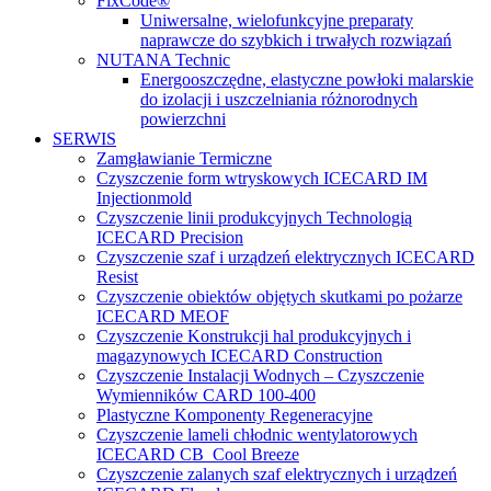
FixCode®
Uniwersalne, wielofunkcyjne preparaty
naprawcze do szybkich i trwałych rozwiązań
NUTANA Technic
Energooszczędne, elastyczne powłoki malarskie
do izolacji i uszczelniania różnorodnych
powierzchni
SERWIS
Zamgławianie Termiczne
Czyszczenie form wtryskowych ICECARD IM
Injectionmold
Czyszczenie linii produkcyjnych Technologią
ICECARD Precision
Czyszczenie szaf i urządzeń elektrycznych ICECARD
Resist
Czyszczenie obiektów objętych skutkami po pożarze
ICECARD MEOF
Czyszczenie Konstrukcji hal produkcyjnych i
magazynowych ICECARD Construction
Czyszczenie Instalacji Wodnych – Czyszczenie
Wymienników CARD 100-400
Plastyczne Komponenty Regeneracyjne
Czyszczenie lameli chłodnic wentylatorowych
ICECARD CB Cool Breeze
Czyszczenie zalanych szaf elektrycznych i urządzeń