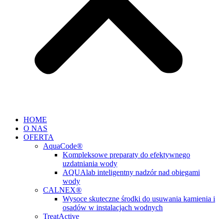
HOME
O NAS
OFERTA
AquaCode®
Kompleksowe preparaty do efektywnego
uzdatniania wody
AQUAlab inteligentny nadzór nad obiegami
wody
CALNEX®
Wysoce skuteczne środki do usuwania kamienia i
osadów w instalacjach wodnych
TreatActive