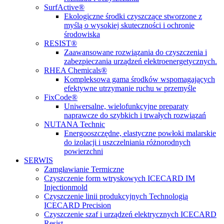
SurfActive®
Ekologiczne środki czyszczące stworzone z
myślą o wysokiej skuteczności i ochronie
środowiska
RESIST®
Zaawansowane rozwiązania do czyszczenia i
zabezpieczania urządzeń elektroenergetycznych.
RHEA Chemicals®
Kompleksowa gama środków wspomagających
efektywne utrzymanie ruchu w przemyśle
FixCode®
Uniwersalne, wielofunkcyjne preparaty
naprawcze do szybkich i trwałych rozwiązań
NUTANA Technic
Energooszczędne, elastyczne powłoki malarskie
do izolacji i uszczelniania różnorodnych
powierzchni
SERWIS
Zamgławianie Termiczne
Czyszczenie form wtryskowych ICECARD IM
Injectionmold
Czyszczenie linii produkcyjnych Technologią
ICECARD Precision
Czyszczenie szaf i urządzeń elektrycznych ICECARD
Resist