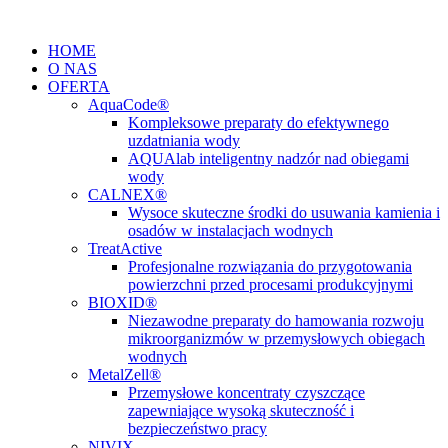
Przejdź
do
HOME
treści
O NAS
OFERTA
AquaCode®
Kompleksowe preparaty do efektywnego
uzdatniania wody
AQUAlab inteligentny nadzór nad obiegami
wody
CALNEX®
Wysoce skuteczne środki do usuwania kamienia i
osadów w instalacjach wodnych
TreatActive
Profesjonalne rozwiązania do przygotowania
powierzchni przed procesami produkcyjnymi
BIOXID®
Niezawodne preparaty do hamowania rozwoju
mikroorganizmów w przemysłowych obiegach
wodnych
MetalZell®
Przemysłowe koncentraty czyszczące
zapewniające wysoką skuteczność i
bezpieczeństwo pracy
NIVIX