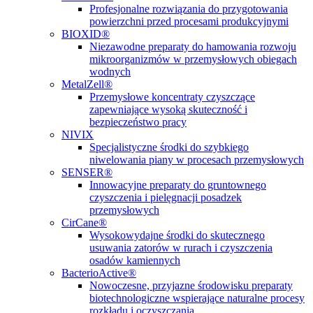
Profesjonalne rozwiązania do przygotowania
powierzchni przed procesami produkcyjnymi
BIOXID®
Niezawodne preparaty do hamowania rozwoju
mikroorganizmów w przemysłowych obiegach
wodnych
MetalZell®
Przemysłowe koncentraty czyszczące
zapewniające wysoką skuteczność i
bezpieczeństwo pracy
NIVIX
Specjalistyczne środki do szybkiego
niwelowania piany w procesach przemysłowych
SENSER®
Innowacyjne preparaty do gruntownego
czyszczenia i pielęgnacji posadzek
przemysłowych
CirCane®
Wysokowydajne środki do skutecznego
usuwania zatorów w rurach i czyszczenia
osadów kamiennych
BacterioActive®
Nowoczesne, przyjazne środowisku preparaty
biotechnologiczne wspierające naturalne procesy
rozkładu i oczyszczania