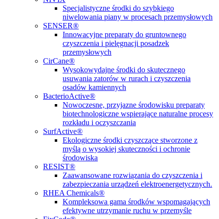
Specjalistyczne środki do szybkiego
niwelowania piany w procesach przemysłowych
SENSER®
Innowacyjne preparaty do gruntownego
czyszczenia i pielęgnacji posadzek
przemysłowych
CirCane®
Wysokowydajne środki do skutecznego
usuwania zatorów w rurach i czyszczenia
osadów kamiennych
BacterioActive®
Nowoczesne, przyjazne środowisku preparaty
biotechnologiczne wspierające naturalne procesy
rozkładu i oczyszczania
SurfActive®
Ekologiczne środki czyszczące stworzone z
myślą o wysokiej skuteczności i ochronie
środowiska
RESIST®
Zaawansowane rozwiązania do czyszczenia i
zabezpieczania urządzeń elektroenergetycznych.
RHEA Chemicals®
Kompleksowa gama środków wspomagających
efektywne utrzymanie ruchu w przemyśle