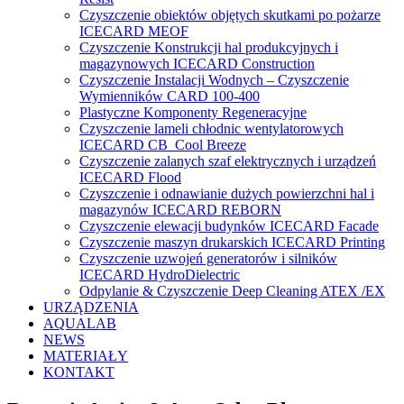
Czyszczenie obiektów objętych skutkami po pożarze
ICECARD MEOF
Czyszczenie Konstrukcji hal produkcyjnych i
magazynowych ICECARD Construction
Czyszczenie Instalacji Wodnych – Czyszczenie
Wymienników CARD 100-400
Plastyczne Komponenty Regeneracyjne
Czyszczenie lameli chłodnic wentylatorowych
ICECARD CB Cool Breeze
Czyszczenie zalanych szaf elektrycznych i urządzeń
ICECARD Flood
Czyszczenie i odnawianie dużych powierzchni hal i
magazynów ICECARD REBORN
Czyszczenie elewacji budynków ICECARD Facade
Czyszczenie maszyn drukarskich ICECARD Printing
Czyszczenie uzwojeń generatorów i silników
ICECARD HydroDielectric
Odpylanie & Czyszczenie Deep Cleaning ATEX /EX
URZĄDZENIA
AQUALAB
NEWS
MATERIAŁY
KONTAKT