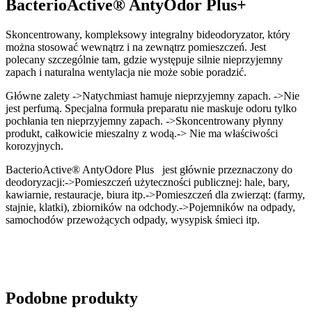
BacterioActive® AntyOdor Plus+
Skoncentrowany, kompleksowy integralny bideodoryzator, który
można stosować wewnątrz i na zewnątrz pomieszczeń. Jest
polecany szczególnie tam, gdzie występuje silnie nieprzyjemny
zapach i naturalna wentylacja nie może sobie poradzić.
Główne zalety ->Natychmiast hamuje nieprzyjemny zapach. ->Nie
jest perfumą. Specjalna formuła preparatu nie maskuje odoru tylko
pochłania ten nieprzyjemny zapach. ->Skoncentrowany płynny
produkt, całkowicie mieszalny z wodą.-> Nie ma właściwości
korozyjnych.
BacterioActive® AntyOdore Plus jest głównie przeznaczony do
deodoryzacji:->Pomieszczeń użyteczności publicznej: hale, bary,
kawiarnie, restauracje, biura itp.->Pomieszczeń dla zwierząt: (farmy,
stajnie, klatki), zbiorników na odchody.->Pojemników na odpady,
samochodów przewożących odpady, wysypisk śmieci itp.
Podobne produkty