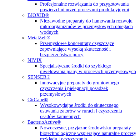
Profesjonalne rozwiązania do przygotowania
powierzchni przed procesami produkcyjnymi
BIOXID®
Niezawodne preparaty do hamowania rozwoju
mikroorganizmów w przemysłowych obiegach
wodnych
MetalZell®
Przemysłowe koncentraty czyszczące
zapewniające wysoką skuteczność i
bezpieczeństwo pracy
NIVIX
Specjalistyczne środki do szybkiego
niwelowania piany w procesach przemysłowych
SENSER®
Innowacyjne preparaty do gruntownego
czyszczenia i pielęgnacji posadzek
przemysłowych
CirCane®
Wysokowydajne środki do skutecznego
usuwania zatorów w rurach i czyszczenia
osadów kamiennych
BacterioActive®
Nowoczesne, przyjazne środowisku preparaty
biotechnologiczne wspierające naturalne procesy
rozkładu i oczyszczania