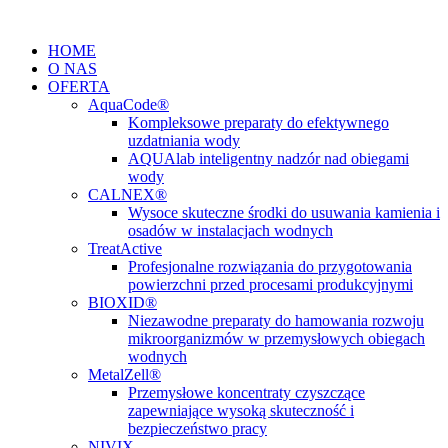
Przejdź
do
HOME
treści
O NAS
OFERTA
AquaCode®
Kompleksowe preparaty do efektywnego
uzdatniania wody
AQUAlab inteligentny nadzór nad obiegami
wody
CALNEX®
Wysoce skuteczne środki do usuwania kamienia i
osadów w instalacjach wodnych
TreatActive
Profesjonalne rozwiązania do przygotowania
powierzchni przed procesami produkcyjnymi
BIOXID®
Niezawodne preparaty do hamowania rozwoju
mikroorganizmów w przemysłowych obiegach
wodnych
MetalZell®
Przemysłowe koncentraty czyszczące
zapewniające wysoką skuteczność i
bezpieczeństwo pracy
NIVIX