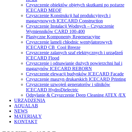
Czyszczenie obiektów objętych skutkami po pożarze
ICECARD MEOF
Czyszczenie Konstrukcji hal produkcyjnych i
magazynowych ICECARD Construction
Czyszczenie Instalacji Wodnych – Czyszczenie
Wymienników CARD 100-400
Plastyczne Komponenty Regeneracyjne
Czyszczenie lameli chłodnic wentylatorowych
ICECARD CB Cool Breeze
Czyszczenie zalanych szaf elektrycznych i urządzeń
ICECARD Flood
Czyszczenie i odnawianie dużych powierzchni hal i
magazynów ICECARD REBORN
Czyszczenie elewacji budynków ICECARD Facade
Czyszczenie maszyn drukarskich ICECARD Printing
Czyszczenie uzwojeń generatorów i silników
ICECARD HydroDielectric
Odpylanie & Czyszczenie Deep Cleaning ATEX /EX
URZĄDZENIA
AQUALAB
NEWS
MATERIAŁY
KONTAKT