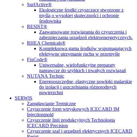
SurfActive®
Ekologiczne środki czyszczące stworzone z
myślą o wysokiej skuteczności i ochronie
środowiska
RESIST®
Zaawansowane rozwiązania do czyszczenia i
zabezpieczania urządzeń elektroenergetycznych.
RHEA Chemicals®
Kompleksowa gama środków wspomagających
efektywne utrzymanie ruchu w przemyśle
FixCode®
Uniwersalne, wielofunkcyjne preparaty
naprawcze do szybkich i trwałych rozwiązań
NUTANA Technic
Energooszczędne, elastyczne powłoki malarskie
do izolacji i uszczelniania różnorodnych
powierzchni
SERWIS
Zamgławianie Termiczne
Czyszczenie form wtryskowych ICECARD IM
Injectionmold
Czyszczenie linii produkcyjnych Technologią
ICECARD Precision
Czyszczenie szaf i urządzeń elektrycznych ICECARD
Resist