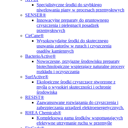
Specjalistyczne środki do szybkiego
niwelowania piany w procesach przemysłowych
SENSER®
Innowacyjne preparaty do gruntownego
czyszczenia i pielęgnacji posadzek
przemysłowych
CirCane®
Wysokowydajne środki do skutecznego
usuwania zatorów w rurach i czyszczenia
osadów kamiennych
BacterioActive®
Nowoczesne, przyjazne środowisku preparaty
biotechnologiczne wspierające naturalne procesy
rozkładu i oczyszczania
SurfActive®
Ekologiczne środki czyszczące stworzone z
myślą o wysokiej skuteczności i ochronie
środowiska
RESIST®
Zaawansowane rozwiązania do czyszczenia i
zabezpieczania urządzeń elektroenergetycznych.
RHEA Chemicals®
Kompleksowa gama środków wspomagających
efektywne utrzymanie ruchu w przemyśle