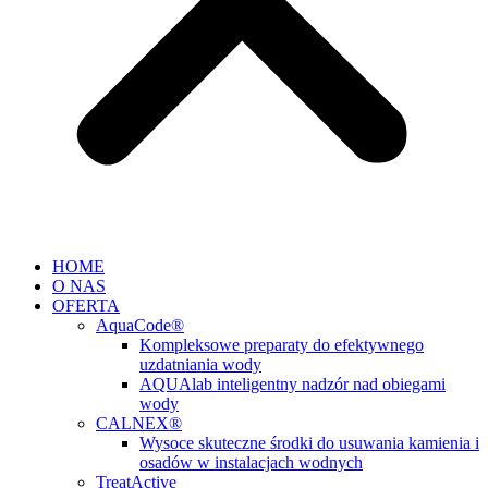
HOME
O NAS
OFERTA
AquaCode®
Kompleksowe preparaty do efektywnego
uzdatniania wody
AQUAlab inteligentny nadzór nad obiegami
wody
CALNEX®
Wysoce skuteczne środki do usuwania kamienia i
osadów w instalacjach wodnych
TreatActive