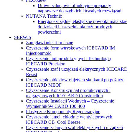
FixCode®
Uniwersalne, wielofunkcyjne preparaty
naprawcze do szybkich i trwałych rozwiązań
NUTANA Technic
Energooszczędne, elastyczne powłoki malarskie
do izolacji i uszczelniania różnorodnych
powierzchni
SERWIS
Zamgławianie Termiczne
Czyszczenie form wtryskowych ICECARD IM
Injectionmold
Czyszczenie linii produkcyjnych Technologią
ICECARD Precision
Czyszczenie szaf i urządzeń elektrycznych ICECARD
Resist
Czyszczenie obiektów objętych skutkami po pożarze
ICECARD MEOF
Czyszczenie Konstrukcji hal produkcyjnych i
magazynowych ICECARD Construction
Czyszczenie Instalacji Wodnych – Czyszczenie
Wymienników CARD 100-400
Plastyczne Komponenty Regeneracyjne
Czyszczenie lameli chłodnic wentylatorowych
ICECARD CB Cool Breeze
Czyszczenie zalanych szaf elektrycznych i urządzeń