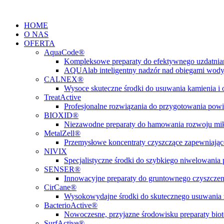
Przejdź
do
HOME
treści
O NAS
OFERTA
AquaCode®
Kompleksowe preparaty do efektywnego uzdatni
AQUAlab inteligentny nadzór nad obiegami wod
CALNEX®
Wysoce skuteczne środki do usuwania kamienia i
TreatActive
Profesjonalne rozwiązania do przygotowania pow
BIOXID®
Niezawodne preparaty do hamowania rozwoju m
MetalZell®
Przemysłowe koncentraty czyszczące zapewniając
NIVIX
Specjalistyczne środki do szybkiego niwelowani
SENSER®
Innowacyjne preparaty do gruntownego czyszczen
CirCane®
Wysokowydajne środki do skutecznego usuwania 
BacterioActive®
Nowoczesne, przyjazne środowisku preparaty biote
SurfActive®