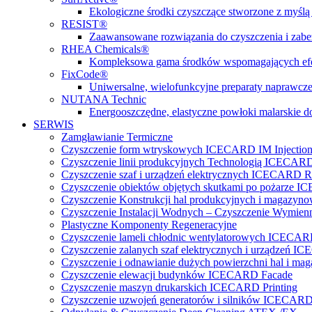
Ekologiczne środki czyszczące stworzone z myślą 
RESIST®
Zaawansowane rozwiązania do czyszczenia i zabez
RHEA Chemicals®
Kompleksowa gama środków wspomagających efe
FixCode®
Uniwersalne, wielofunkcyjne preparaty naprawcze
NUTANA Technic
Energooszczędne, elastyczne powłoki malarskie do
SERWIS
Zamgławianie Termiczne
Czyszczenie form wtryskowych ICECARD IM Injectio
Czyszczenie linii produkcyjnych Technologią ICECARD
Czyszczenie szaf i urządzeń elektrycznych ICECARD Re
Czyszczenie obiektów objętych skutkami po pożarz
Czyszczenie Konstrukcji hal produkcyjnych i magazy
Czyszczenie Instalacji Wodnych – Czyszczenie Wymi
Plastyczne Komponenty Regeneracyjne
Czyszczenie lameli chłodnic wentylatorowych ICECA
Czyszczenie zalanych szaf elektrycznych i urządzeń 
Czyszczenie i odnawianie dużych powierzchni hal 
Czyszczenie elewacji budynków ICECARD Facade
Czyszczenie maszyn drukarskich ICECARD Printing
Czyszczenie uzwojeń generatorów i silników ICECARD