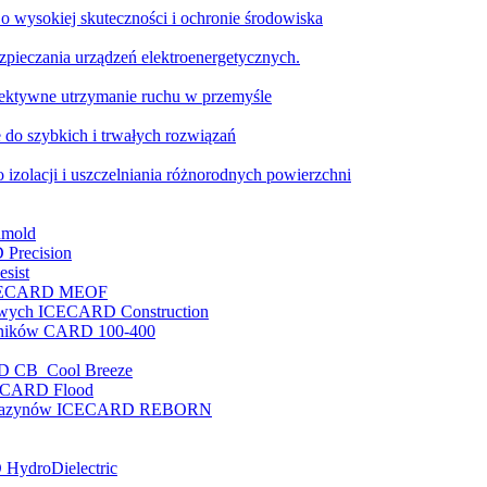
o wysokiej skuteczności i ochronie środowiska
pieczania urządzeń elektroenergetycznych.
ktywne utrzymanie ruchu w przemyśle
 do szybkich i trwałych rozwiązań
 izolacji i uszczelniania różnorodnych powierzchni
nmold
 Precision
sist
e ICECARD MEOF
nowych ICECARD Construction
enników CARD 100-400
RD CB Cool Breeze
ICECARD Flood
i magazynów ICECARD REBORN
 HydroDielectric