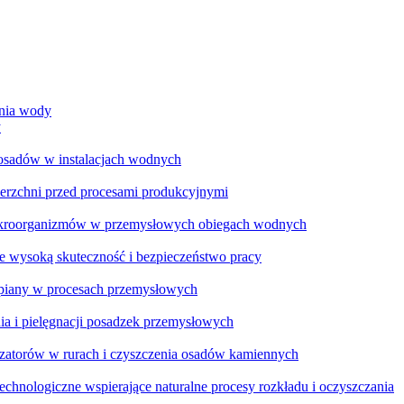
ania wody
y
 osadów w instalacjach wodnych
ierzchni przed procesami produkcyjnymi
ikroorganizmów w przemysłowych obiegach wodnych
e wysoką skuteczność i bezpieczeństwo pracy
a piany w procesach przemysłowych
ia i pielęgnacji posadzek przemysłowych
zatorów w rurach i czyszczenia osadów kamiennych
chnologiczne wspierające naturalne procesy rozkładu i oczyszczania