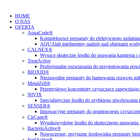
Przejdź
do
HOME
treści
O NAS
OFERTA
AquaCode®
Kompleksowe preparaty do efektywnego uzdatni
AQUAlab inteligentny nadzór nad obiegami wod
CALNEX®
Wysoce skuteczne środki do usuwania kamienia i
TreatActive
Profesjonalne rozwiązania do przygotowania pow
BIOXID®
Niezawodne preparaty do hamowania rozwoju m
MetalZell®
Przemysłowe koncentraty czyszczące zapewniając
NIVIX
Specjalistyczne środki do szybkiego niwelowani
SENSER®
Innowacyjne preparaty do gruntownego czyszczen
CirCane®
Wysokowydajne środki do skutecznego usuwania 
BacterioActive®
Nowoczesne, przyjazne środowisku preparaty biote
SurfActive®