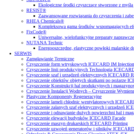
Ekologiczne środki czyszczące stworzone z myślą 
RESIST®
Zaawansowane rozwiązania do czyszczenia i zabez
RHEA Chemicals®
Kompleksowa gama środków wspomagających efe
FixCode®
Uniwersalne, wielofunkcyjne preparaty naprawcze
NUTANA Technic
Energooszczędne, elastyczne powłoki malarskie do
SERWIS
Zamgławianie Termiczne
Czyszczenie form wtryskowych ICECARD IM Injectio
Czyszczenie linii produkcyjnych Technologią ICECARD
Czyszczenie szaf i urządzeń elektrycznych ICECARD Re
Czyszczenie obiektów objętych skutkami po pożarz
Czyszczenie Konstrukcji hal produkcyjnych i magazy
Czyszczenie Instalacji Wodnych – Czyszczenie Wymi
Plastyczne Komponenty Regeneracyjne
Czyszczenie lameli chłodnic wentylatorowych ICECA
Czyszczenie zalanych szaf elektrycznych i urządzeń 
Czyszczenie i odnawianie dużych powierzchni hal 
Czyszczenie elewacji budynków ICECARD Facade
Czyszczenie maszyn drukarskich ICECARD Printing
Czyszczenie uzwojeń generatorów i silników ICECARD