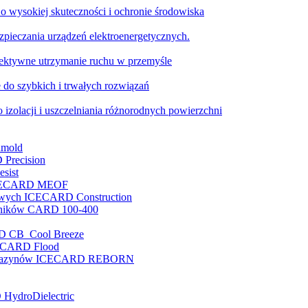
o wysokiej skuteczności i ochronie środowiska
pieczania urządzeń elektroenergetycznych.
ktywne utrzymanie ruchu w przemyśle
 do szybkich i trwałych rozwiązań
 izolacji i uszczelniania różnorodnych powierzchni
nmold
 Precision
sist
e ICECARD MEOF
nowych ICECARD Construction
enników CARD 100-400
RD CB Cool Breeze
ICECARD Flood
i magazynów ICECARD REBORN
 HydroDielectric