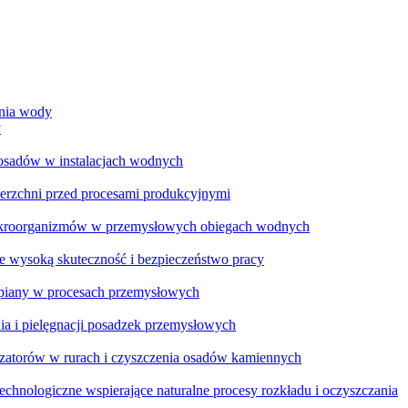
ania wody
y
 osadów w instalacjach wodnych
ierzchni przed procesami produkcyjnymi
ikroorganizmów w przemysłowych obiegach wodnych
e wysoką skuteczność i bezpieczeństwo pracy
a piany w procesach przemysłowych
ia i pielęgnacji posadzek przemysłowych
zatorów w rurach i czyszczenia osadów kamiennych
chnologiczne wspierające naturalne procesy rozkładu i oczyszczania