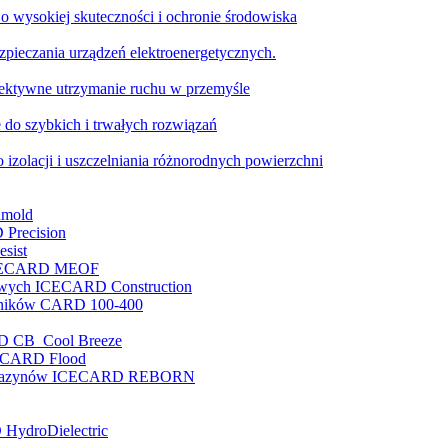
o wysokiej skuteczności i ochronie środowiska
pieczania urządzeń elektroenergetycznych.
ktywne utrzymanie ruchu w przemyśle
 do szybkich i trwałych rozwiązań
 izolacji i uszczelniania różnorodnych powierzchni
nmold
 Precision
sist
e ICECARD MEOF
nowych ICECARD Construction
enników CARD 100-400
RD CB Cool Breeze
ICECARD Flood
i magazynów ICECARD REBORN
 HydroDielectric