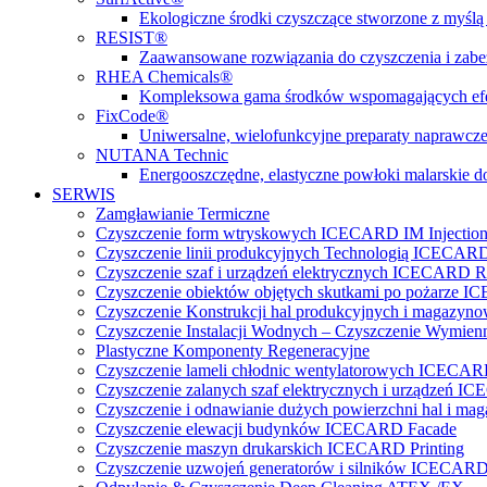
Ekologiczne środki czyszczące stworzone z myślą 
RESIST®
Zaawansowane rozwiązania do czyszczenia i zabez
RHEA Chemicals®
Kompleksowa gama środków wspomagających efe
FixCode®
Uniwersalne, wielofunkcyjne preparaty naprawcze
NUTANA Technic
Energooszczędne, elastyczne powłoki malarskie do
SERWIS
Zamgławianie Termiczne
Czyszczenie form wtryskowych ICECARD IM Injectio
Czyszczenie linii produkcyjnych Technologią ICECARD
Czyszczenie szaf i urządzeń elektrycznych ICECARD Re
Czyszczenie obiektów objętych skutkami po pożarz
Czyszczenie Konstrukcji hal produkcyjnych i magazy
Czyszczenie Instalacji Wodnych – Czyszczenie Wymi
Plastyczne Komponenty Regeneracyjne
Czyszczenie lameli chłodnic wentylatorowych ICECA
Czyszczenie zalanych szaf elektrycznych i urządzeń 
Czyszczenie i odnawianie dużych powierzchni hal 
Czyszczenie elewacji budynków ICECARD Facade
Czyszczenie maszyn drukarskich ICECARD Printing
Czyszczenie uzwojeń generatorów i silników ICECARD