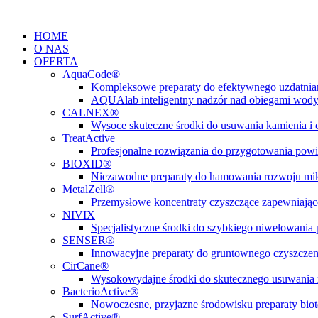
Przejdź
do
HOME
treści
O NAS
OFERTA
AquaCode®
Kompleksowe preparaty do efektywnego uzdatni
AQUAlab inteligentny nadzór nad obiegami wod
CALNEX®
Wysoce skuteczne środki do usuwania kamienia i
TreatActive
Profesjonalne rozwiązania do przygotowania pow
BIOXID®
Niezawodne preparaty do hamowania rozwoju m
MetalZell®
Przemysłowe koncentraty czyszczące zapewniając
NIVIX
Specjalistyczne środki do szybkiego niwelowani
SENSER®
Innowacyjne preparaty do gruntownego czyszczen
CirCane®
Wysokowydajne środki do skutecznego usuwania 
BacterioActive®
Nowoczesne, przyjazne środowisku preparaty biote
SurfActive®