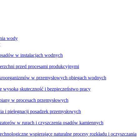
ania wody
y
 osadów w instalacjach wodnych
ierzchni przed procesami produkcyjnymi
ikroorganizmów w przemysłowych obiegach wodnych
e wysoką skuteczność i bezpieczeństwo pracy
a piany w procesach przemysłowych
ia i pielęgnacji posadzek przemysłowych
zatorów w rurach i czyszczenia osadów kamiennych
chnologiczne wspierające naturalne procesy rozkładu i oczyszczania