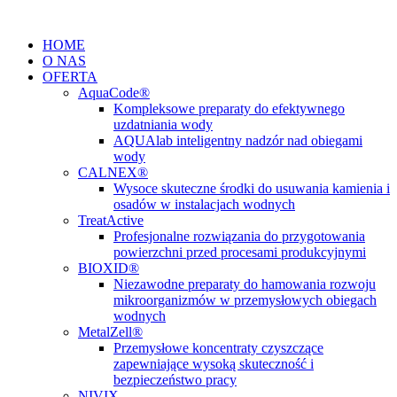
Przejdź
do
HOME
treści
O NAS
OFERTA
AquaCode®
Kompleksowe preparaty do efektywnego
uzdatniania wody
AQUAlab inteligentny nadzór nad obiegami
wody
CALNEX®
Wysoce skuteczne środki do usuwania kamienia i
osadów w instalacjach wodnych
TreatActive
Profesjonalne rozwiązania do przygotowania
powierzchni przed procesami produkcyjnymi
BIOXID®
Niezawodne preparaty do hamowania rozwoju
mikroorganizmów w przemysłowych obiegach
wodnych
MetalZell®
Przemysłowe koncentraty czyszczące
zapewniające wysoką skuteczność i
bezpieczeństwo pracy
NIVIX