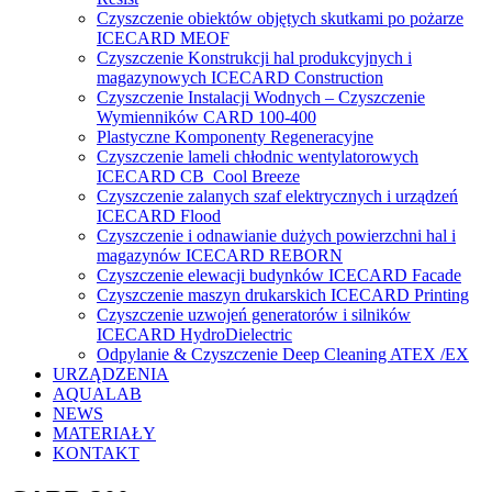
Czyszczenie obiektów objętych skutkami po pożarze
ICECARD MEOF
Czyszczenie Konstrukcji hal produkcyjnych i
magazynowych ICECARD Construction
Czyszczenie Instalacji Wodnych – Czyszczenie
Wymienników CARD 100-400
Plastyczne Komponenty Regeneracyjne
Czyszczenie lameli chłodnic wentylatorowych
ICECARD CB Cool Breeze
Czyszczenie zalanych szaf elektrycznych i urządzeń
ICECARD Flood
Czyszczenie i odnawianie dużych powierzchni hal i
magazynów ICECARD REBORN
Czyszczenie elewacji budynków ICECARD Facade
Czyszczenie maszyn drukarskich ICECARD Printing
Czyszczenie uzwojeń generatorów i silników
ICECARD HydroDielectric
Odpylanie & Czyszczenie Deep Cleaning ATEX /EX
URZĄDZENIA
AQUALAB
NEWS
MATERIAŁY
KONTAKT