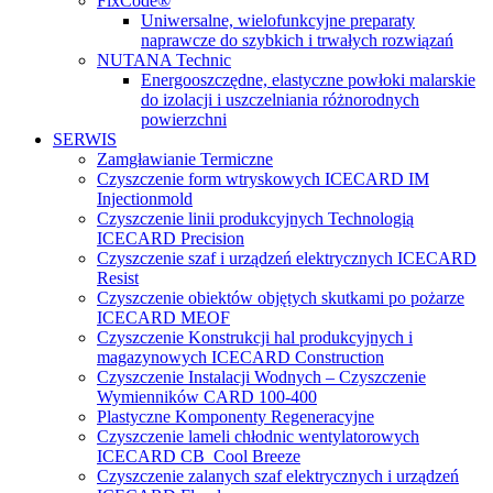
FixCode®
Uniwersalne, wielofunkcyjne preparaty
naprawcze do szybkich i trwałych rozwiązań
NUTANA Technic
Energooszczędne, elastyczne powłoki malarskie
do izolacji i uszczelniania różnorodnych
powierzchni
SERWIS
Zamgławianie Termiczne
Czyszczenie form wtryskowych ICECARD IM
Injectionmold
Czyszczenie linii produkcyjnych Technologią
ICECARD Precision
Czyszczenie szaf i urządzeń elektrycznych ICECARD
Resist
Czyszczenie obiektów objętych skutkami po pożarze
ICECARD MEOF
Czyszczenie Konstrukcji hal produkcyjnych i
magazynowych ICECARD Construction
Czyszczenie Instalacji Wodnych – Czyszczenie
Wymienników CARD 100-400
Plastyczne Komponenty Regeneracyjne
Czyszczenie lameli chłodnic wentylatorowych
ICECARD CB Cool Breeze
Czyszczenie zalanych szaf elektrycznych i urządzeń