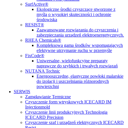
SurfActive®
Ekologiczne środki czyszczące stworzone z
myślą o wysokiej skuteczności i ochronie
środowiska
RESIST®
Zaawansowane rozwiązania do czyszczenia i
zabezpieczania urządzeń elektroenergetycznych.
RHEA Chemicals®
Kompleksowa gama środków wspomagających
efektywne utrzymanie ruchu w przemyśle
FixCode®
Uniwersalne, wielofunkcyjne preparaty
naprawcze do szybkich i trwałych rozwiązań
NUTANA Technic
Energooszczędne, elastyczne powłoki malarskie
do izolacji i uszczelniania różnorodnych
powierzchni
SERWIS
Zamgławianie Termiczne
Czyszczenie form wtryskowych ICECARD IM
Injectionmold
Czyszczenie linii produkcyjnych Technologią
ICECARD Precision
Czyszczenie szaf i urządzeń elektrycznych ICECARD
Resist