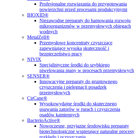
Profesjonalne rozwiązania do przygotowania
powierzchni przed procesami produkcyjnymi
BIOXID®
Niezawodne preparaty do hamowania rozwoju
mikroorganizmów w przemysłowych obiegach
wodnych
MetalZell®
Przemysłowe koncentraty czyszczące
zapewniające wysoką skuteczność i
bezpieczeństwo pracy
NIVIX
Specjalistyczne środki do szybkiego
niwelowania piany w procesach przemysłowych
SENSER®
Innowacyjne preparaty do gruntownego
czyszczenia i pielęgnacji posadzek
przemysłowych
CirCane®
Wysokowydajne środki do skutecznego
usuwania zatorów w rurach i czyszczenia
osadów kamiennych
BacterioActive®
Nowoczesne, przyjazne środowisku preparaty
biotechnologiczne wspierające naturalne procesy
rozkładu i oczyszczania