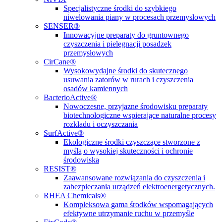
Specjalistyczne środki do szybkiego
niwelowania piany w procesach przemysłowych
SENSER®
Innowacyjne preparaty do gruntownego
czyszczenia i pielęgnacji posadzek
przemysłowych
CirCane®
Wysokowydajne środki do skutecznego
usuwania zatorów w rurach i czyszczenia
osadów kamiennych
BacterioActive®
Nowoczesne, przyjazne środowisku preparaty
biotechnologiczne wspierające naturalne procesy
rozkładu i oczyszczania
SurfActive®
Ekologiczne środki czyszczące stworzone z
myślą o wysokiej skuteczności i ochronie
środowiska
RESIST®
Zaawansowane rozwiązania do czyszczenia i
zabezpieczania urządzeń elektroenergetycznych.
RHEA Chemicals®
Kompleksowa gama środków wspomagających
efektywne utrzymanie ruchu w przemyśle