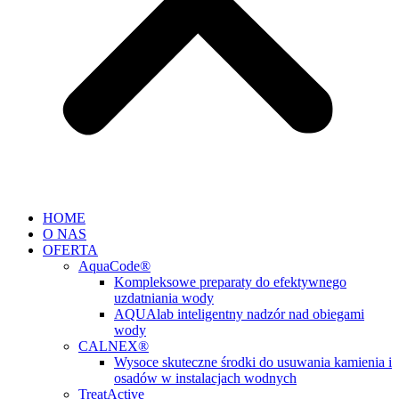
HOME
O NAS
OFERTA
AquaCode®
Kompleksowe preparaty do efektywnego
uzdatniania wody
AQUAlab inteligentny nadzór nad obiegami
wody
CALNEX®
Wysoce skuteczne środki do usuwania kamienia i
osadów w instalacjach wodnych
TreatActive