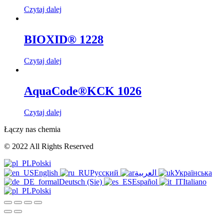
Czytaj dalej
BIOXID® 1228
Czytaj dalej
AquaCode®KCK 1026
Czytaj dalej
Łączy nas chemia
© 2022 All Rights Reserved
Polski
English
Русский
العربية
Українська
Deutsch (Sie)
Español
Italiano
Polski