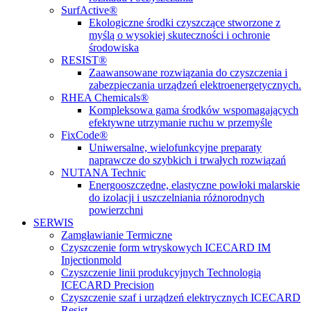
SurfActive®
Ekologiczne środki czyszczące stworzone z
myślą o wysokiej skuteczności i ochronie
środowiska
RESIST®
Zaawansowane rozwiązania do czyszczenia i
zabezpieczania urządzeń elektroenergetycznych.
RHEA Chemicals®
Kompleksowa gama środków wspomagających
efektywne utrzymanie ruchu w przemyśle
FixCode®
Uniwersalne, wielofunkcyjne preparaty
naprawcze do szybkich i trwałych rozwiązań
NUTANA Technic
Energooszczędne, elastyczne powłoki malarskie
do izolacji i uszczelniania różnorodnych
powierzchni
SERWIS
Zamgławianie Termiczne
Czyszczenie form wtryskowych ICECARD IM
Injectionmold
Czyszczenie linii produkcyjnych Technologią
ICECARD Precision
Czyszczenie szaf i urządzeń elektrycznych ICECARD
Resist