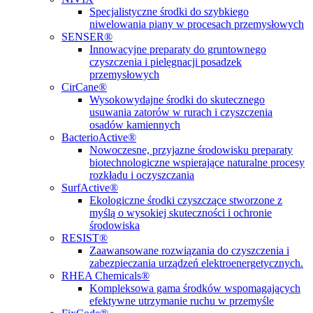
Specjalistyczne środki do szybkiego
niwelowania piany w procesach przemysłowych
SENSER®
Innowacyjne preparaty do gruntownego
czyszczenia i pielęgnacji posadzek
przemysłowych
CirCane®
Wysokowydajne środki do skutecznego
usuwania zatorów w rurach i czyszczenia
osadów kamiennych
BacterioActive®
Nowoczesne, przyjazne środowisku preparaty
biotechnologiczne wspierające naturalne procesy
rozkładu i oczyszczania
SurfActive®
Ekologiczne środki czyszczące stworzone z
myślą o wysokiej skuteczności i ochronie
środowiska
RESIST®
Zaawansowane rozwiązania do czyszczenia i
zabezpieczania urządzeń elektroenergetycznych.
RHEA Chemicals®
Kompleksowa gama środków wspomagających
efektywne utrzymanie ruchu w przemyśle