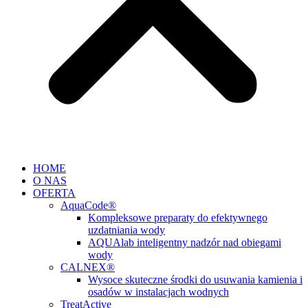
HOME
O NAS
OFERTA
AquaCode®
Kompleksowe preparaty do efektywnego
uzdatniania wody
AQUAlab inteligentny nadzór nad obiegami
wody
CALNEX®
Wysoce skuteczne środki do usuwania kamienia i
osadów w instalacjach wodnych
TreatActive