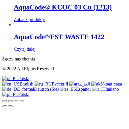
AquaCode® KCOC 03 Cu (1213)
Zobacz produkty
AquaCode®EST WASTE 1422
Czytaj dalej
Łączy nas chemia
© 2022 All Rights Reserved
Polski
English
Русский
العربية
Українська
Deutsch (Sie)
Español
Italiano
Polski