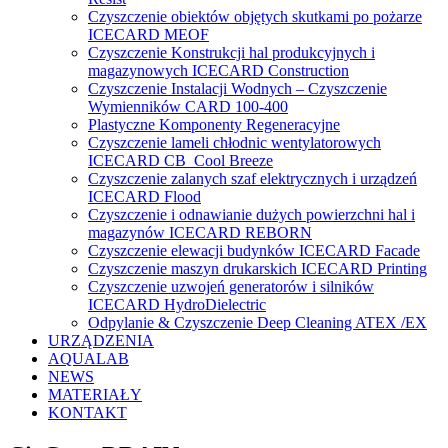
Czyszczenie obiektów objętych skutkami po pożarze
ICECARD MEOF
Czyszczenie Konstrukcji hal produkcyjnych i
magazynowych ICECARD Construction
Czyszczenie Instalacji Wodnych – Czyszczenie
Wymienników CARD 100-400
Plastyczne Komponenty Regeneracyjne
Czyszczenie lameli chłodnic wentylatorowych
ICECARD CB Cool Breeze
Czyszczenie zalanych szaf elektrycznych i urządzeń
ICECARD Flood
Czyszczenie i odnawianie dużych powierzchni hal i
magazynów ICECARD REBORN
Czyszczenie elewacji budynków ICECARD Facade
Czyszczenie maszyn drukarskich ICECARD Printing
Czyszczenie uzwojeń generatorów i silników
ICECARD HydroDielectric
Odpylanie & Czyszczenie Deep Cleaning ATEX /EX
URZĄDZENIA
AQUALAB
NEWS
MATERIAŁY
KONTAKT