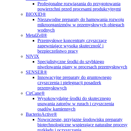
Profesjonalne rozwiązania do przygotowania
powierzchni przed procesami produkcyjnymi
BIOXID®
Niezawodne preparaty do hamowania rozwoju
mikroorganizmów w przemysłowych obiegach
wodnych
MetalZell®
Przemysłowe koncentraty czyszczące
zapewniające wysoką skuteczność i
bezpieczeństwo pracy
NIVIX
Specjalistyczne środki do szybkiego
niwelowania piany w procesach przemysłowych
SENSER®
Innowacyjne preparaty do gruntownego
czyszczenia i pielęgnacji posadzek
przemysłowych
CirCane®
Wysokowydajne środki do skutecznego
usuwania zatorów w rurach i czyszczenia
osadów kamiennych
BacterioActive®
Nowoczesne, przyjazne środowisku preparaty
biotechnologiczne wspierające naturalne procesy
rozkładu i oczyszczania