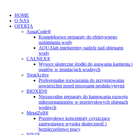
Przejdź
do
HOME
treści
O NAS
OFERTA
AquaCode®
Kompleksowe preparaty do efektywnego
uzdatniania wody
AQUAlab inteligentny nadzór nad obiegami
wody
CALNEX®
Wysoce skuteczne środki do usuwania kamienia i
osadów w instalacjach wodnych
TreatActive
Profesjonalne rozwiązania do przygotowania
powierzchni przed procesami produkcyjnymi
BIOXID®
Niezawodne preparaty do hamowania rozwoju
mikroorganizmów w przemysłowych obiegach
wodnych
MetalZell®
Przemysłowe koncentraty czyszczące
zapewniające wysoką skuteczność i
bezpieczeństwo pracy
NIVIX