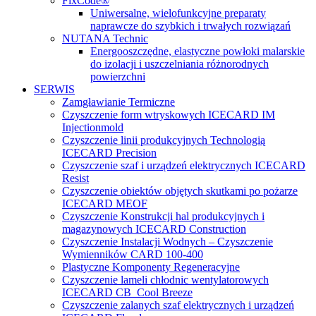
FixCode®
Uniwersalne, wielofunkcyjne preparaty
naprawcze do szybkich i trwałych rozwiązań
NUTANA Technic
Energooszczędne, elastyczne powłoki malarskie
do izolacji i uszczelniania różnorodnych
powierzchni
SERWIS
Zamgławianie Termiczne
Czyszczenie form wtryskowych ICECARD IM
Injectionmold
Czyszczenie linii produkcyjnych Technologią
ICECARD Precision
Czyszczenie szaf i urządzeń elektrycznych ICECARD
Resist
Czyszczenie obiektów objętych skutkami po pożarze
ICECARD MEOF
Czyszczenie Konstrukcji hal produkcyjnych i
magazynowych ICECARD Construction
Czyszczenie Instalacji Wodnych – Czyszczenie
Wymienników CARD 100-400
Plastyczne Komponenty Regeneracyjne
Czyszczenie lameli chłodnic wentylatorowych
ICECARD CB Cool Breeze
Czyszczenie zalanych szaf elektrycznych i urządzeń