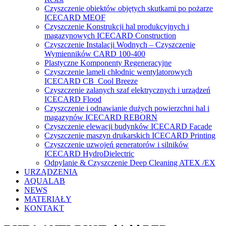
Czyszczenie obiektów objętych skutkami po pożarze
ICECARD MEOF
Czyszczenie Konstrukcji hal produkcyjnych i
magazynowych ICECARD Construction
Czyszczenie Instalacji Wodnych – Czyszczenie
Wymienników CARD 100-400
Plastyczne Komponenty Regeneracyjne
Czyszczenie lameli chłodnic wentylatorowych
ICECARD CB Cool Breeze
Czyszczenie zalanych szaf elektrycznych i urządzeń
ICECARD Flood
Czyszczenie i odnawianie dużych powierzchni hal i
magazynów ICECARD REBORN
Czyszczenie elewacji budynków ICECARD Facade
Czyszczenie maszyn drukarskich ICECARD Printing
Czyszczenie uzwojeń generatorów i silników
ICECARD HydroDielectric
Odpylanie & Czyszczenie Deep Cleaning ATEX /EX
URZĄDZENIA
AQUALAB
NEWS
MATERIAŁY
KONTAKT