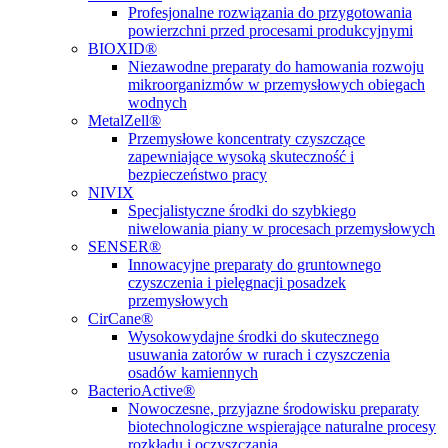
Profesjonalne rozwiązania do przygotowania
powierzchni przed procesami produkcyjnymi
BIOXID®
Niezawodne preparaty do hamowania rozwoju
mikroorganizmów w przemysłowych obiegach
wodnych
MetalZell®
Przemysłowe koncentraty czyszczące
zapewniające wysoką skuteczność i
bezpieczeństwo pracy
NIVIX
Specjalistyczne środki do szybkiego
niwelowania piany w procesach przemysłowych
SENSER®
Innowacyjne preparaty do gruntownego
czyszczenia i pielęgnacji posadzek
przemysłowych
CirCane®
Wysokowydajne środki do skutecznego
usuwania zatorów w rurach i czyszczenia
osadów kamiennych
BacterioActive®
Nowoczesne, przyjazne środowisku preparaty
biotechnologiczne wspierające naturalne procesy
rozkładu i oczyszczania