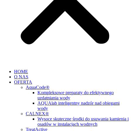
HOME
O NAS
OFERTA
AquaCode®
Kompleksowe preparaty do efektywnego
uzdatniania wody
AQUAlab inteligentny nadzór nad obiegami
wody
CALNEX®
Wysoce skuteczne środki do usuwania kamienia i
osadów w instalacjach wodnych
TreatActive