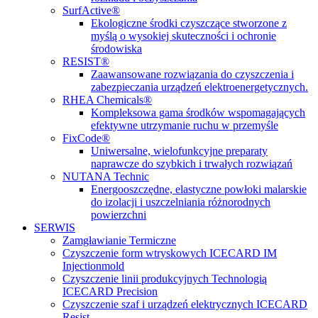
SurfActive®
Ekologiczne środki czyszczące stworzone z
myślą o wysokiej skuteczności i ochronie
środowiska
RESIST®
Zaawansowane rozwiązania do czyszczenia i
zabezpieczania urządzeń elektroenergetycznych.
RHEA Chemicals®
Kompleksowa gama środków wspomagających
efektywne utrzymanie ruchu w przemyśle
FixCode®
Uniwersalne, wielofunkcyjne preparaty
naprawcze do szybkich i trwałych rozwiązań
NUTANA Technic
Energooszczędne, elastyczne powłoki malarskie
do izolacji i uszczelniania różnorodnych
powierzchni
SERWIS
Zamgławianie Termiczne
Czyszczenie form wtryskowych ICECARD IM
Injectionmold
Czyszczenie linii produkcyjnych Technologią
ICECARD Precision
Czyszczenie szaf i urządzeń elektrycznych ICECARD
Resist