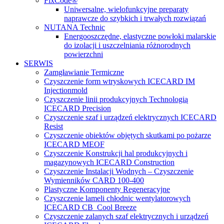
FixCode®
Uniwersalne, wielofunkcyjne preparaty
naprawcze do szybkich i trwałych rozwiązań
NUTANA Technic
Energooszczędne, elastyczne powłoki malarskie
do izolacji i uszczelniania różnorodnych
powierzchni
SERWIS
Zamgławianie Termiczne
Czyszczenie form wtryskowych ICECARD IM
Injectionmold
Czyszczenie linii produkcyjnych Technologią
ICECARD Precision
Czyszczenie szaf i urządzeń elektrycznych ICECARD
Resist
Czyszczenie obiektów objętych skutkami po pożarze
ICECARD MEOF
Czyszczenie Konstrukcji hal produkcyjnych i
magazynowych ICECARD Construction
Czyszczenie Instalacji Wodnych – Czyszczenie
Wymienników CARD 100-400
Plastyczne Komponenty Regeneracyjne
Czyszczenie lameli chłodnic wentylatorowych
ICECARD CB Cool Breeze
Czyszczenie zalanych szaf elektrycznych i urządzeń