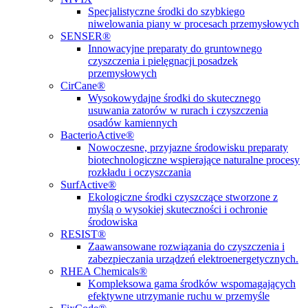
Specjalistyczne środki do szybkiego
niwelowania piany w procesach przemysłowych
SENSER®
Innowacyjne preparaty do gruntownego
czyszczenia i pielęgnacji posadzek
przemysłowych
CirCane®
Wysokowydajne środki do skutecznego
usuwania zatorów w rurach i czyszczenia
osadów kamiennych
BacterioActive®
Nowoczesne, przyjazne środowisku preparaty
biotechnologiczne wspierające naturalne procesy
rozkładu i oczyszczania
SurfActive®
Ekologiczne środki czyszczące stworzone z
myślą o wysokiej skuteczności i ochronie
środowiska
RESIST®
Zaawansowane rozwiązania do czyszczenia i
zabezpieczania urządzeń elektroenergetycznych.
RHEA Chemicals®
Kompleksowa gama środków wspomagających
efektywne utrzymanie ruchu w przemyśle