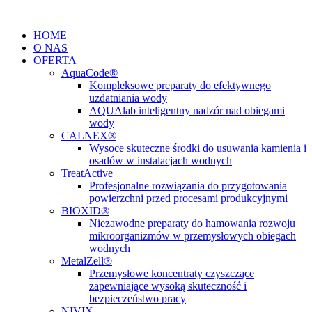
Przejdź
do
HOME
treści
O NAS
OFERTA
AquaCode®
Kompleksowe preparaty do efektywnego
uzdatniania wody
AQUAlab inteligentny nadzór nad obiegami
wody
CALNEX®
Wysoce skuteczne środki do usuwania kamienia i
osadów w instalacjach wodnych
TreatActive
Profesjonalne rozwiązania do przygotowania
powierzchni przed procesami produkcyjnymi
BIOXID®
Niezawodne preparaty do hamowania rozwoju
mikroorganizmów w przemysłowych obiegach
wodnych
MetalZell®
Przemysłowe koncentraty czyszczące
zapewniające wysoką skuteczność i
bezpieczeństwo pracy
NIVIX