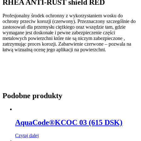
RHEA ANTI-RUST shield RED
Profesjonalny środek ochronny z wykorzystaniem wosku do
ochrony przeciw korozji (czerwony). Przeznaczony szczególnie do
zastosowań dla przemysłu ciężkiego oraz wszędzie tam, gdzie
wymagane jest doskonałe i pewne zabezpieczenie części
metalowych powierzchni które nie są niczym zabezpieczone ,
zatrzymując proces korozji. Zabarwienie czerwone – pozwala na
łatwą wizualną ocenę jego aplikacji na powierzchni.
Podobne produkty
AquaCode®KCOC 03 (615 DSK)
Czytaj dalej