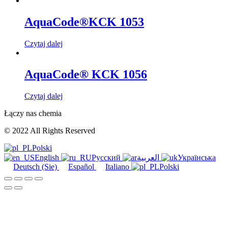
AquaCode®KCK 1053
Czytaj dalej
AquaCode® KCK 1056
Czytaj dalej
Łączy nas chemia
© 2022 All Rights Reserved
Polski
English
Русский
العربية
Українська
Deutsch (Sie)
Español
Italiano
Polski