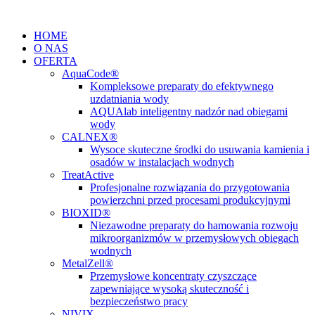
Przejdź
do
HOME
treści
O NAS
OFERTA
AquaCode®
Kompleksowe preparaty do efektywnego
uzdatniania wody
AQUAlab inteligentny nadzór nad obiegami
wody
CALNEX®
Wysoce skuteczne środki do usuwania kamienia i
osadów w instalacjach wodnych
TreatActive
Profesjonalne rozwiązania do przygotowania
powierzchni przed procesami produkcyjnymi
BIOXID®
Niezawodne preparaty do hamowania rozwoju
mikroorganizmów w przemysłowych obiegach
wodnych
MetalZell®
Przemysłowe koncentraty czyszczące
zapewniające wysoką skuteczność i
bezpieczeństwo pracy
NIVIX