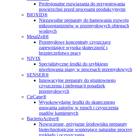
Profesjonalne rozwiązania do przygotowania
powierzchni przed procesami produkcyjnymi
BIOXID®
Niezawodne preparaty do hamowania rozwoju
mikroorganizmów w przemysłowych obiegach
wodnych
MetalZell®
Przemysłowe koncentraty czyszczące
zapewniające wysoką skuteczność i
bezpieczeństwo pracy
NIVIX
Specjalistyczne środki do szybkiego
niwelowania piany w procesach przemysłowych
SENSER®
Innowacyjne preparaty do gruntownego
czyszczenia i pielęgnacji posadzek
przemysłowych
CirCane®
Wysokowydajne środki do skutecznego
usuwania zatorów w rurach i czyszczenia
osadów kamiennych
BacterioActive®
Nowoczesne, przyjazne środowisku preparaty
biotechnologiczne wspierające naturalne procesy
rozkładu i oczyszczania