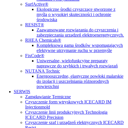
SurfActive®
Ekologiczne środki czyszczące stworzone z
myślą o wysokiej skuteczności i ochronie
środowiska
RESIST®
Zaawansowane rozwiązania do czyszczenia i
zabezpieczania urządzeń elektroenergetycznych.
RHEA Chemicals®
Kompleksowa gama środków wspomagających
efektywne utrzymanie ruchu w przemyśle
FixCode®
Uniwersalne, wielofunkcyjne preparaty
naprawcze do szybkich i trwałych rozwiązań
NUTANA Technic
Energooszczędne, elastyczne powłoki malarskie
do izolacji i uszczelniania różnorodnych
powierzchni
SERWIS
Zamgławianie Termiczne
Czyszczenie form wtryskowych ICECARD IM
Injectionmold
Czyszczenie linii produkcyjnych Technologią
ICECARD Precision
Czyszczenie szaf i urządzeń elektrycznych ICECARD
Resist