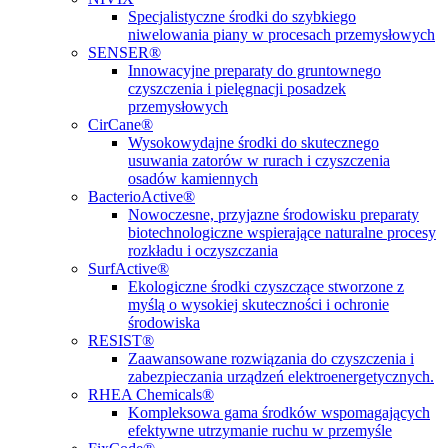
Specjalistyczne środki do szybkiego
niwelowania piany w procesach przemysłowych
SENSER®
Innowacyjne preparaty do gruntownego
czyszczenia i pielęgnacji posadzek
przemysłowych
CirCane®
Wysokowydajne środki do skutecznego
usuwania zatorów w rurach i czyszczenia
osadów kamiennych
BacterioActive®
Nowoczesne, przyjazne środowisku preparaty
biotechnologiczne wspierające naturalne procesy
rozkładu i oczyszczania
SurfActive®
Ekologiczne środki czyszczące stworzone z
myślą o wysokiej skuteczności i ochronie
środowiska
RESIST®
Zaawansowane rozwiązania do czyszczenia i
zabezpieczania urządzeń elektroenergetycznych.
RHEA Chemicals®
Kompleksowa gama środków wspomagających
efektywne utrzymanie ruchu w przemyśle