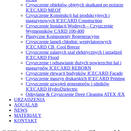
Czyszczenie obiektów objętych skutkami po pożarze
ICECARD MEOF
Czyszczenie Konstrukcji hal produkcyjnych i
magazynowych ICECARD Construction
Czyszczenie Instalacji Wodnych – Czyszczenie
Wymienników CARD 100-400
Plastyczne Komponenty Regeneracyjne
Czyszczenie lameli chłodnic wentylatorowych
ICECARD CB Cool Breeze
Czyszczenie zalanych szaf elektrycznych i urządzeń
ICECARD Flood
Czyszczenie i odnawianie dużych powierzchni hal i
magazynów ICECARD REBORN
Czyszczenie elewacji budynków ICECARD Facade
Czyszczenie maszyn drukarskich ICECARD Printing
Czyszczenie uzwojeń generatorów i silników
ICECARD HydroDielectric
Odpylanie & Czyszczenie Deep Cleaning ATEX /EX
URZĄDZENIA
AQUALAB
NEWS
MATERIAŁY
KONTAKT