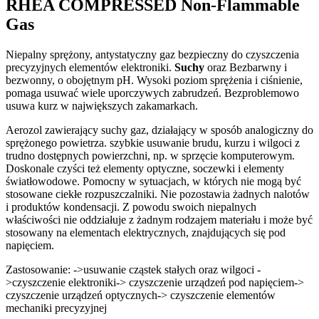
RHEA COMPRESSED Non-Flammable
Gas
Niepalny sprężony, antystatyczny gaz bezpieczny do czyszczenia
precyzyjnych elementów elektroniki.
Suchy
oraz Bezbarwny i
bezwonny, o obojętnym pH. Wysoki poziom sprężenia i ciśnienie,
pomaga usuwać wiele uporczywych zabrudzeń. Bezproblemowo
usuwa kurz w największych zakamarkach.
Aerozol zawierający suchy gaz, działający w sposób analogiczny do
sprężonego powietrza. szybkie usuwanie brudu, kurzu i wilgoci z
trudno dostępnych powierzchni, np. w sprzęcie komputerowym.
Doskonale czyści też elementy optyczne, soczewki i elementy
światłowodowe. Pomocny w sytuacjach, w których nie mogą być
stosowane ciekłe rozpuszczalniki. Nie pozostawia żadnych nalotów
i produktów kondensacji. Z powodu swoich niepalnych
właściwości nie oddziałuje z żadnym rodzajem materiału i może być
stosowany na elementach elektrycznych, znajdujących się pod
napięciem.
Zastosowanie: ->usuwanie cząstek stałych oraz wilgoci -
>czyszczenie elektroniki-> czyszczenie urządzeń pod napięciem->
czyszczenie urządzeń optycznych-> czyszczenie elementów
mechaniki precyzyjnej