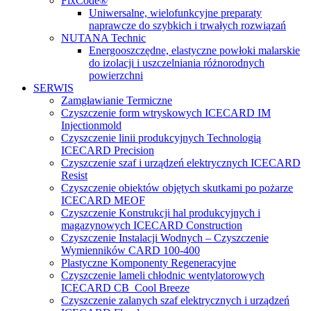
FixCode®
Uniwersalne, wielofunkcyjne preparaty
naprawcze do szybkich i trwałych rozwiązań
NUTANA Technic
Energooszczędne, elastyczne powłoki malarskie
do izolacji i uszczelniania różnorodnych
powierzchni
SERWIS
Zamgławianie Termiczne
Czyszczenie form wtryskowych ICECARD IM
Injectionmold
Czyszczenie linii produkcyjnych Technologią
ICECARD Precision
Czyszczenie szaf i urządzeń elektrycznych ICECARD
Resist
Czyszczenie obiektów objętych skutkami po pożarze
ICECARD MEOF
Czyszczenie Konstrukcji hal produkcyjnych i
magazynowych ICECARD Construction
Czyszczenie Instalacji Wodnych – Czyszczenie
Wymienników CARD 100-400
Plastyczne Komponenty Regeneracyjne
Czyszczenie lameli chłodnic wentylatorowych
ICECARD CB Cool Breeze
Czyszczenie zalanych szaf elektrycznych i urządzeń