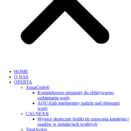
HOME
O NAS
OFERTA
AquaCode®
Kompleksowe preparaty do efektywnego
uzdatniania wody
AQUAlab inteligentny nadzór nad obiegami
wody
CALNEX®
Wysoce skuteczne środki do usuwania kamienia i
osadów w instalacjach wodnych
TreatActive