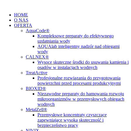
Przejdź
do
HOME
treści
O NAS
OFERTA
AquaCode®
Kompleksowe preparaty do efektywnego
uzdatniania wody
AQUAlab inteligentny nadzór nad obiegami
wody
CALNEX®
Wysoce skuteczne środki do usuwania kamienia i
osadów w instalacjach wodnych
TreatActive
Profesjonalne rozwiązania do przygotowania
powierzchni przed procesami produkcyjnymi
BIOXID®
Niezawodne preparaty do hamowania rozwoju
mikroorganizmów w przemysłowych obiegach
wodnych
MetalZell®
Przemysłowe koncentraty czyszczące
zapewniające wysoką skuteczność i
bezpieczeństwo pracy
NIVIX