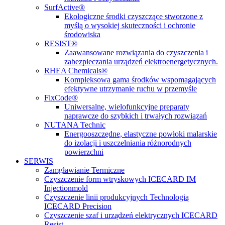
SurfActive®
Ekologiczne środki czyszczące stworzone z
myślą o wysokiej skuteczności i ochronie
środowiska
RESIST®
Zaawansowane rozwiązania do czyszczenia i
zabezpieczania urządzeń elektroenergetycznych.
RHEA Chemicals®
Kompleksowa gama środków wspomagających
efektywne utrzymanie ruchu w przemyśle
FixCode®
Uniwersalne, wielofunkcyjne preparaty
naprawcze do szybkich i trwałych rozwiązań
NUTANA Technic
Energooszczędne, elastyczne powłoki malarskie
do izolacji i uszczelniania różnorodnych
powierzchni
SERWIS
Zamgławianie Termiczne
Czyszczenie form wtryskowych ICECARD IM
Injectionmold
Czyszczenie linii produkcyjnych Technologią
ICECARD Precision
Czyszczenie szaf i urządzeń elektrycznych ICECARD
Resist