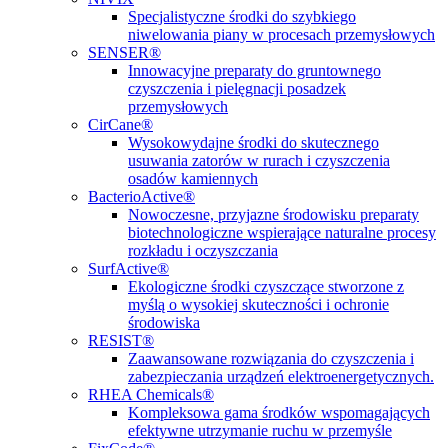
Specjalistyczne środki do szybkiego
niwelowania piany w procesach przemysłowych
SENSER®
Innowacyjne preparaty do gruntownego
czyszczenia i pielęgnacji posadzek
przemysłowych
CirCane®
Wysokowydajne środki do skutecznego
usuwania zatorów w rurach i czyszczenia
osadów kamiennych
BacterioActive®
Nowoczesne, przyjazne środowisku preparaty
biotechnologiczne wspierające naturalne procesy
rozkładu i oczyszczania
SurfActive®
Ekologiczne środki czyszczące stworzone z
myślą o wysokiej skuteczności i ochronie
środowiska
RESIST®
Zaawansowane rozwiązania do czyszczenia i
zabezpieczania urządzeń elektroenergetycznych.
RHEA Chemicals®
Kompleksowa gama środków wspomagających
efektywne utrzymanie ruchu w przemyśle