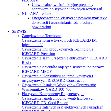
FixCode®
Uniwersalne, wielofunkcyjne preparaty
naprawcze do szybkich i trwałych rozwiązań
NUTANA Technic
Energooszczędne, elastyczne powłoki malarskie
do izolacji i uszczelniania różnorodnych
powierzchni
SERWIS
Zamgławianie Termiczne
Czyszczenie form wtryskowych ICECARD IM
Injectionmold
Czyszczenie linii produkcyjnych Technologią
ICECARD Precision
Czyszczenie szaf i urządzeń elektrycznych ICECARD
Resist
Czyszczenie obiektów objętych skutkami po pożarze
ICECARD MEOF
Czyszczenie Konstrukcji hal produkcyjnych i
magazynowych ICECARD Construction
Czyszczenie Instalacji Wodnych – Czyszczenie
Wymienników CARD 100-400
Plastyczne Komponenty Regeneracyjne
Czyszczenie lameli chłodnic wentylatorowych
ICECARD CB Cool Breeze
Czyszczenie zalanych szaf elektrycznych i urządzeń