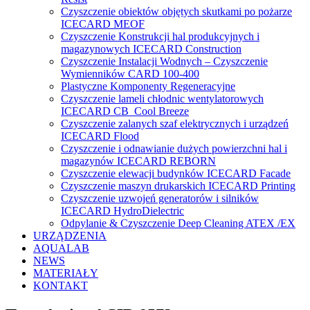
Czyszczenie obiektów objętych skutkami po pożarze
ICECARD MEOF
Czyszczenie Konstrukcji hal produkcyjnych i
magazynowych ICECARD Construction
Czyszczenie Instalacji Wodnych – Czyszczenie
Wymienników CARD 100-400
Plastyczne Komponenty Regeneracyjne
Czyszczenie lameli chłodnic wentylatorowych
ICECARD CB Cool Breeze
Czyszczenie zalanych szaf elektrycznych i urządzeń
ICECARD Flood
Czyszczenie i odnawianie dużych powierzchni hal i
magazynów ICECARD REBORN
Czyszczenie elewacji budynków ICECARD Facade
Czyszczenie maszyn drukarskich ICECARD Printing
Czyszczenie uzwojeń generatorów i silników
ICECARD HydroDielectric
Odpylanie & Czyszczenie Deep Cleaning ATEX /EX
URZĄDZENIA
AQUALAB
NEWS
MATERIAŁY
KONTAKT