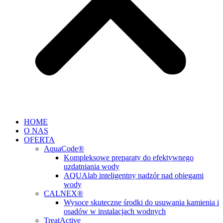
HOME
O NAS
OFERTA
AquaCode®
Kompleksowe preparaty do efektywnego
uzdatniania wody
AQUAlab inteligentny nadzór nad obiegami
wody
CALNEX®
Wysoce skuteczne środki do usuwania kamienia i
osadów w instalacjach wodnych
TreatActive