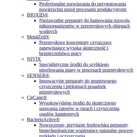
Profesjonalne rozwiązania do przygotowania
powierzchni przed procesami produkcyjnymi
BIOXID®
Niezawodne preparaty do hamowania rozwoju
mikroorganizmów w przemysłowych obiegach
wodnych
MetalZell®
Przemysłowe koncentraty czyszczące
zapewniające wysoką skuteczność i
bezpieczeństwo pracy
NIVIX
Specjalistyczne środki do szybkiego
niwelowania piany w procesach przemysłowych
SENSER®
Innowacyjne preparaty do gruntownego
czyszczenia i pielęgnacji posadzek
przemysłowych
CirCane®
Wysokowydajne środki do skutecznego
usuwania zatorów w rurach i czyszczenia
osadów kamiennych
BacterioActive®
Nowoczesne, przyjazne środowisku preparaty
biotechnologiczne wspierające naturalne procesy
rozkładu i oczyszczania