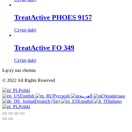
TreatActive PHOES 9157
Czytaj dalej
TreatActive FO 349
Czytaj dalej
Łączy nas chemia
© 2022 All Rights Reserved
Polski
English
Русский
العربية
Українська
Deutsch (Sie)
Español
Italiano
Polski