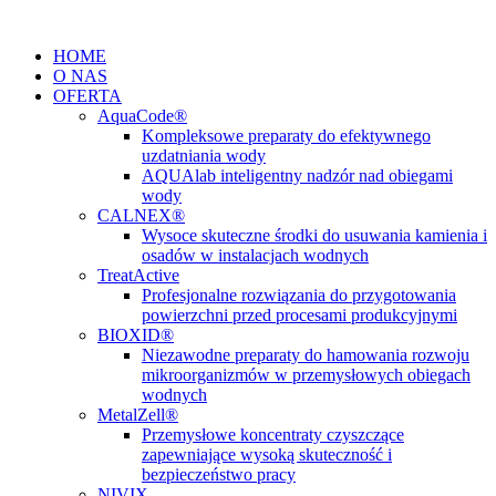
Przejdź
do
HOME
treści
O NAS
OFERTA
AquaCode®
Kompleksowe preparaty do efektywnego
uzdatniania wody
AQUAlab inteligentny nadzór nad obiegami
wody
CALNEX®
Wysoce skuteczne środki do usuwania kamienia i
osadów w instalacjach wodnych
TreatActive
Profesjonalne rozwiązania do przygotowania
powierzchni przed procesami produkcyjnymi
BIOXID®
Niezawodne preparaty do hamowania rozwoju
mikroorganizmów w przemysłowych obiegach
wodnych
MetalZell®
Przemysłowe koncentraty czyszczące
zapewniające wysoką skuteczność i
bezpieczeństwo pracy
NIVIX