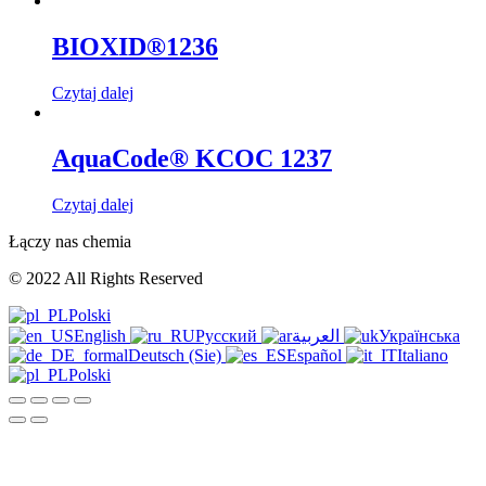
BIOXID®1236
Czytaj dalej
AquaCode® KCOC 1237
Czytaj dalej
Łączy nas chemia
© 2022 All Rights Reserved
Polski
English
Русский
العربية
Українська
Deutsch (Sie)
Español
Italiano
Polski