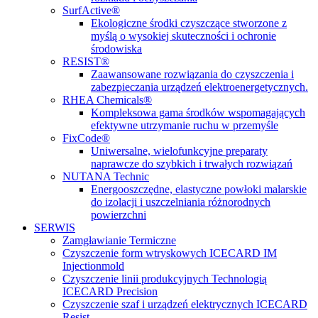
SurfActive®
Ekologiczne środki czyszczące stworzone z
myślą o wysokiej skuteczności i ochronie
środowiska
RESIST®
Zaawansowane rozwiązania do czyszczenia i
zabezpieczania urządzeń elektroenergetycznych.
RHEA Chemicals®
Kompleksowa gama środków wspomagających
efektywne utrzymanie ruchu w przemyśle
FixCode®
Uniwersalne, wielofunkcyjne preparaty
naprawcze do szybkich i trwałych rozwiązań
NUTANA Technic
Energooszczędne, elastyczne powłoki malarskie
do izolacji i uszczelniania różnorodnych
powierzchni
SERWIS
Zamgławianie Termiczne
Czyszczenie form wtryskowych ICECARD IM
Injectionmold
Czyszczenie linii produkcyjnych Technologią
ICECARD Precision
Czyszczenie szaf i urządzeń elektrycznych ICECARD
Resist