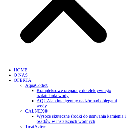
HOME
O NAS
OFERTA
AquaCode®
Kompleksowe preparaty do efektywnego
uzdatniania wody
AQUAlab inteligentny nadzór nad obiegami
wody
CALNEX®
Wysoce skuteczne środki do usuwania kamienia i
osadów w instalacjach wodnych
TreatActive