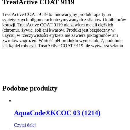
TreatActive COAT 9119
TreatActive COAT 9119 to innowacyjny produkt oparty na
syntetycznych oligomerach otrzymywanych z silanów i inhibitorów
korozji. TreatActive COAT 9119 nie zawiera metali ciężkich
(chromu), żywic, soli ani kwasów. Produkt jest bezpieczny w
użyciu, w rzeczywistości etykieta nie zawiera piktogramów ani
zwrotów zagrożeń. Wartość pH produktu wynosi ok. 7, podobnie
jak kąpiel robocza. TreatActive COAT 9119 nie wytwarza szlamu.
Podobne produkty
AquaCode®KCOC 03 (1214)
Czytaj dalej