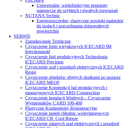
FixCode®
Uniwersalne, wielofunkcyjne preparaty
naprawcze do szybkich i trwałych rozwiązań
NUTANA Technic
Energooszczędne, elastyczne powłoki malarskie
do izolacji i uszczelniania różnorodnych
powierzchni
SERWIS
Zamgławianie Termiczne
Czyszczenie form wtryskowych ICECARD IM
Injectionmold
Czyszczenie linii produkcyjnych Technologią
ICECARD Precision
Czyszczenie szaf i urządzeń elektrycznych ICECARD
Resist
Czyszczenie obiektów objętych skutkami po pożarze
ICECARD MEOF
Czyszczenie Konstrukcji hal produkcyjnych i
magazynowych ICECARD Construction
Czyszczenie Instalacji Wodnych – Czyszczenie
Wymienników CARD 100-400
Plastyczne Komponenty Regeneracyjne
Czyszczenie lameli chłodnic wentylatorowych
ICECARD CB Cool Breeze
Czyszczenie zalanych szaf elektrycznych i urządzeń