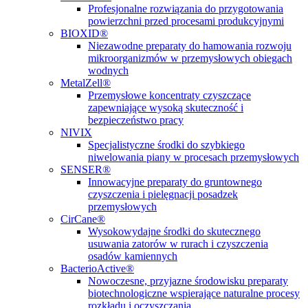
Profesjonalne rozwiązania do przygotowania
powierzchni przed procesami produkcyjnymi
BIOXID®
Niezawodne preparaty do hamowania rozwoju
mikroorganizmów w przemysłowych obiegach
wodnych
MetalZell®
Przemysłowe koncentraty czyszczące
zapewniające wysoką skuteczność i
bezpieczeństwo pracy
NIVIX
Specjalistyczne środki do szybkiego
niwelowania piany w procesach przemysłowych
SENSER®
Innowacyjne preparaty do gruntownego
czyszczenia i pielęgnacji posadzek
przemysłowych
CirCane®
Wysokowydajne środki do skutecznego
usuwania zatorów w rurach i czyszczenia
osadów kamiennych
BacterioActive®
Nowoczesne, przyjazne środowisku preparaty
biotechnologiczne wspierające naturalne procesy
rozkładu i oczyszczania