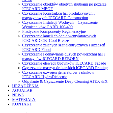
Czyszczenie obiektów objętych skutkami po pożarze
ICECARD MEOF
Czyszczenie Konstrukcji hal produkcyjnych i
magazynowych ICECARD Construction
Czyszczenie Instalacji Wodnych – Czyszczenie
Wymienników CARD 100-400
Plastyczne Komponenty Regeneracyjne
Czyszczenie lameli chłodnic wentylatorowych
ICECARD CB Cool Breeze
Czyszczenie zalanych szaf elektrycznych i urządzeń
ICECARD Flood
Czyszczenie i odnawianie dużych powierzchni hal i
magazynów ICECARD REBORN
Czyszczenie elewacji budynków ICECARD Facade
Czyszczenie maszyn drukarskich ICECARD Printing
Czyszczenie uzwojeń generatorów i silników
ICECARD HydroDielectric
Odpylanie & Czyszczenie Deep Cleaning ATEX /EX
URZĄDZENIA
AQUALAB
NEWS
MATERIAŁY
KONTAKT