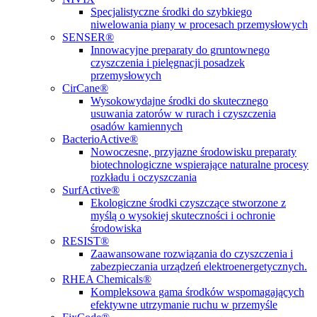
Specjalistyczne środki do szybkiego
niwelowania piany w procesach przemysłowych
SENSER®
Innowacyjne preparaty do gruntownego
czyszczenia i pielęgnacji posadzek
przemysłowych
CirCane®
Wysokowydajne środki do skutecznego
usuwania zatorów w rurach i czyszczenia
osadów kamiennych
BacterioActive®
Nowoczesne, przyjazne środowisku preparaty
biotechnologiczne wspierające naturalne procesy
rozkładu i oczyszczania
SurfActive®
Ekologiczne środki czyszczące stworzone z
myślą o wysokiej skuteczności i ochronie
środowiska
RESIST®
Zaawansowane rozwiązania do czyszczenia i
zabezpieczania urządzeń elektroenergetycznych.
RHEA Chemicals®
Kompleksowa gama środków wspomagających
efektywne utrzymanie ruchu w przemyśle