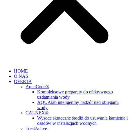
HOME
O NAS
OFERTA
AquaCode®
Kompleksowe preparaty do efektywnego
uzdatniania wody
AQUAlab inteligentny nadzór nad obiegami
wody
CALNEX®
Wysoce skuteczne środki do usuwania kamienia i
osadów w instalacjach wodnych
TreatActive