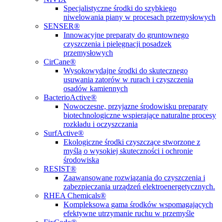
Specjalistyczne środki do szybkiego
niwelowania piany w procesach przemysłowych
SENSER®
Innowacyjne preparaty do gruntownego
czyszczenia i pielęgnacji posadzek
przemysłowych
CirCane®
Wysokowydajne środki do skutecznego
usuwania zatorów w rurach i czyszczenia
osadów kamiennych
BacterioActive®
Nowoczesne, przyjazne środowisku preparaty
biotechnologiczne wspierające naturalne procesy
rozkładu i oczyszczania
SurfActive®
Ekologiczne środki czyszczące stworzone z
myślą o wysokiej skuteczności i ochronie
środowiska
RESIST®
Zaawansowane rozwiązania do czyszczenia i
zabezpieczania urządzeń elektroenergetycznych.
RHEA Chemicals®
Kompleksowa gama środków wspomagających
efektywne utrzymanie ruchu w przemyśle