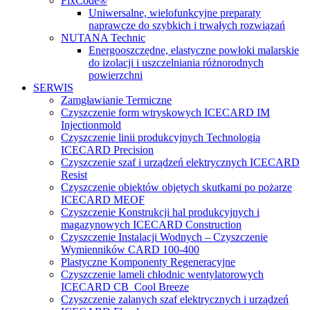
FixCode®
Uniwersalne, wielofunkcyjne preparaty
naprawcze do szybkich i trwałych rozwiązań
NUTANA Technic
Energooszczędne, elastyczne powłoki malarskie
do izolacji i uszczelniania różnorodnych
powierzchni
SERWIS
Zamgławianie Termiczne
Czyszczenie form wtryskowych ICECARD IM
Injectionmold
Czyszczenie linii produkcyjnych Technologią
ICECARD Precision
Czyszczenie szaf i urządzeń elektrycznych ICECARD
Resist
Czyszczenie obiektów objętych skutkami po pożarze
ICECARD MEOF
Czyszczenie Konstrukcji hal produkcyjnych i
magazynowych ICECARD Construction
Czyszczenie Instalacji Wodnych – Czyszczenie
Wymienników CARD 100-400
Plastyczne Komponenty Regeneracyjne
Czyszczenie lameli chłodnic wentylatorowych
ICECARD CB Cool Breeze
Czyszczenie zalanych szaf elektrycznych i urządzeń