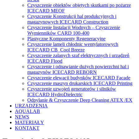
Czyszczenie obiektów objętych skutkami po pożarze
ICECARD MEOF
Czyszczenie Konstrukcji hal produkcyjnych i
magazynowych ICECARD Construction
Czyszczenie Instalacji Wodnych – Czyszczenie
Wymienników CARD 100-400
Plastyczne Komponenty Regeneracyjne
Czyszczenie lameli chłodnic wentylatorowych
ICECARD CB Cool Breeze
Czyszczenie zalanych szaf elektrycznych i urządzeń
ICECARD Flood
Czyszczenie i odnawianie dużych powierzchni hal i
magazynów ICECARD REBORN
Czyszczenie elewacji budynków ICECARD Facade
Czyszczenie maszyn drukarskich ICECARD Printing
Czyszczenie uzwojeń generatorów i silników
ICECARD HydroDielectric
Odpylanie & Czyszczenie Deep Cleaning ATEX /EX
URZĄDZENIA
AQUALAB
NEWS
MATERIAŁY
KONTAKT