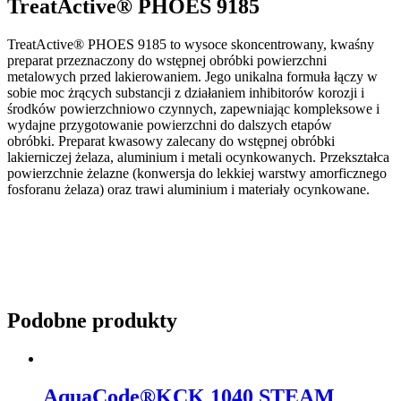
TreatActive® PHOES 9185
TreatActive® PHOES 9185 to wysoce skoncentrowany, kwaśny
preparat przeznaczony do wstępnej obróbki powierzchni
metalowych przed lakierowaniem. Jego unikalna formuła łączy w
sobie moc żrących substancji z działaniem inhibitorów korozji i
środków powierzchniowo czynnych, zapewniając kompleksowe i
wydajne przygotowanie powierzchni do dalszych etapów
obróbki. Preparat kwasowy zalecany do wstępnej obróbki
lakierniczej żelaza, aluminium i metali ocynkowanych. Przekształca
powierzchnie żelazne (konwersja do lekkiej warstwy amorficznego
fosforanu żelaza) oraz trawi aluminium i materiały ocynkowane.
Podobne produkty
AquaCode®KCK 1040 STEAM