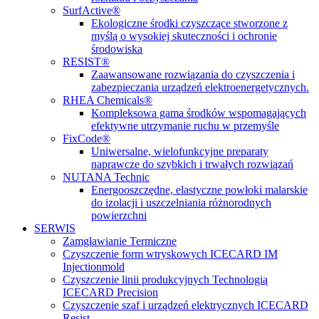
SurfActive®
Ekologiczne środki czyszczące stworzone z
myślą o wysokiej skuteczności i ochronie
środowiska
RESIST®
Zaawansowane rozwiązania do czyszczenia i
zabezpieczania urządzeń elektroenergetycznych.
RHEA Chemicals®
Kompleksowa gama środków wspomagających
efektywne utrzymanie ruchu w przemyśle
FixCode®
Uniwersalne, wielofunkcyjne preparaty
naprawcze do szybkich i trwałych rozwiązań
NUTANA Technic
Energooszczędne, elastyczne powłoki malarskie
do izolacji i uszczelniania różnorodnych
powierzchni
SERWIS
Zamgławianie Termiczne
Czyszczenie form wtryskowych ICECARD IM
Injectionmold
Czyszczenie linii produkcyjnych Technologią
ICECARD Precision
Czyszczenie szaf i urządzeń elektrycznych ICECARD
Resist