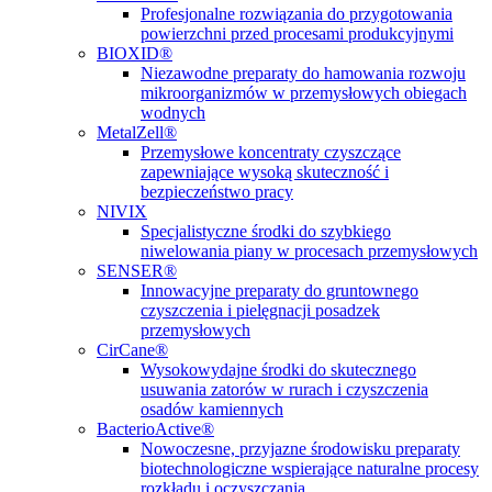
Profesjonalne rozwiązania do przygotowania
powierzchni przed procesami produkcyjnymi
BIOXID®
Niezawodne preparaty do hamowania rozwoju
mikroorganizmów w przemysłowych obiegach
wodnych
MetalZell®
Przemysłowe koncentraty czyszczące
zapewniające wysoką skuteczność i
bezpieczeństwo pracy
NIVIX
Specjalistyczne środki do szybkiego
niwelowania piany w procesach przemysłowych
SENSER®
Innowacyjne preparaty do gruntownego
czyszczenia i pielęgnacji posadzek
przemysłowych
CirCane®
Wysokowydajne środki do skutecznego
usuwania zatorów w rurach i czyszczenia
osadów kamiennych
BacterioActive®
Nowoczesne, przyjazne środowisku preparaty
biotechnologiczne wspierające naturalne procesy
rozkładu i oczyszczania