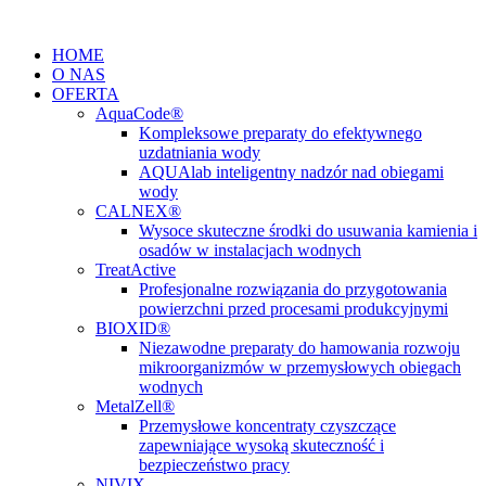
Przejdź
do
HOME
treści
O NAS
OFERTA
AquaCode®
Kompleksowe preparaty do efektywnego
uzdatniania wody
AQUAlab inteligentny nadzór nad obiegami
wody
CALNEX®
Wysoce skuteczne środki do usuwania kamienia i
osadów w instalacjach wodnych
TreatActive
Profesjonalne rozwiązania do przygotowania
powierzchni przed procesami produkcyjnymi
BIOXID®
Niezawodne preparaty do hamowania rozwoju
mikroorganizmów w przemysłowych obiegach
wodnych
MetalZell®
Przemysłowe koncentraty czyszczące
zapewniające wysoką skuteczność i
bezpieczeństwo pracy
NIVIX