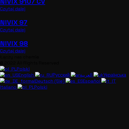
NIVIX 9107 CV
Czytaj dalej
NIVIX 97
Czytaj dalej
NIVIX 98
Czytaj dalej
Łączy nas chemia
© 2022 All Rights Reserved
Polski
English
Русский
العربية
Українська
Deutsch (Sie)
Español
Italiano
Polski