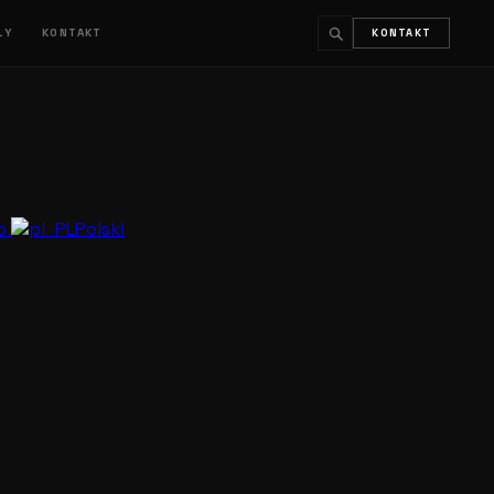
ŁY
KONTAKT
KONTAKT
↵
ESC
no
Polski