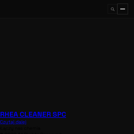
Przejdź
do
treści
↵
ESC
RHEA CLEANER SPC
Czytaj dalej
Łączy nas chemia