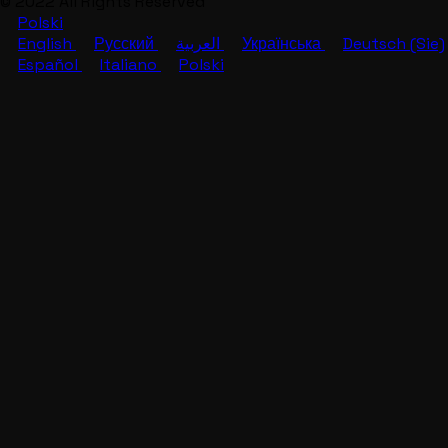
© 2022 All Rights Reserved
Polski
English
Русский
العربية
Українська
Deutsch (Sie)
Español
Italiano
Polski