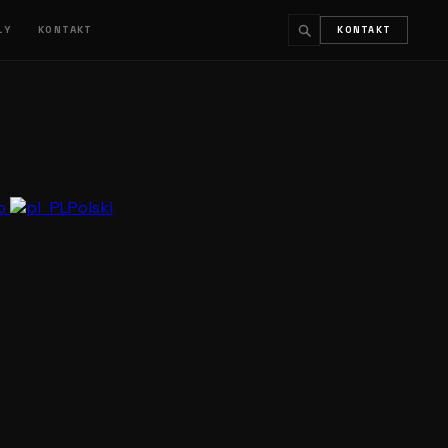
ŁY
KONTAKT
KONTAKT
↵
ESC
no
Polski