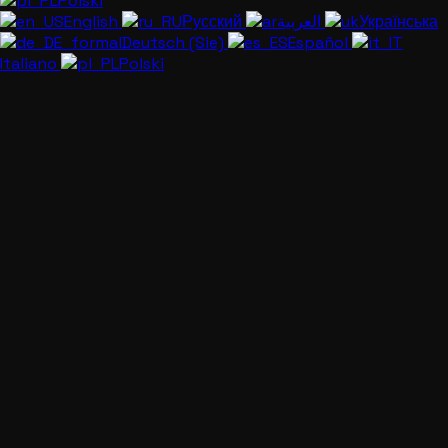
Polski
English
Русский
العربية
Українська
Deutsch (Sie)
Español
Italiano
Polski