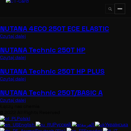
Przejdź
do
treści
NUTANA 4ECO 250T ECE ELASTIC
↵
ESC
Czytaj dalej
NUTANA Technic 250T HP
Czytaj dalej
NUTANA Technic 250T HP PLUS
Czytaj dalej
NUTANA Technic 250T/BASIC A
Czytaj dalej
Łączy nas chemia
© 2022 All Rights Reserved
Polski
English
Русский
العربية
Українська
Deutsch (Sie)
Español