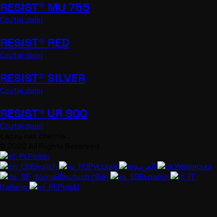
RESIST® MU 755
Czytaj dalej
RESIST® RED
Czytaj dalej
RESIST® SILVER
Czytaj dalej
RESIST® UR 900
Czytaj dalej
Łączy nas chemia
© 2022 All Rights Reserved
Polski
English
Русский
العربية
Українська
Deutsch (Sie)
Español
Italiano
Polski