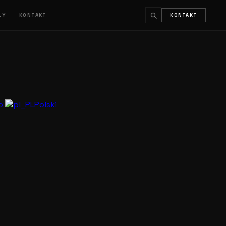
ŁY
KONTAKT
KONTAKT
↵
ESC
no
Polski