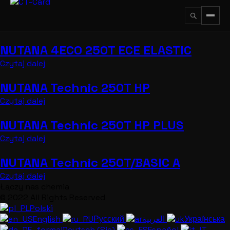
Przejdź
do
treści
NUTANA 4ECO 250T ECE ELASTIC
↵
ESC
Czytaj dalej
NUTANA Technic 250T HP
Czytaj dalej
NUTANA Technic 250T HP PLUS
Czytaj dalej
NUTANA Technic 250T/BASIC A
Czytaj dalej
Łączy nas chemia
© 2022 All Rights Reserved
Polski
English
Русский
العربية
Українська
Deutsch (Sie)
Español