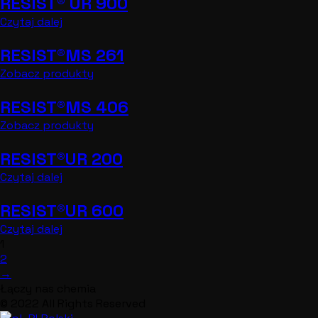
RESIST® UR 900
Czytaj dalej
RESIST®MS 261
Zobacz produkty
RESIST®MS 406
Zobacz produkty
RESIST®UR 200
Czytaj dalej
RESIST®UR 600
Czytaj dalej
1
2
→
Łączy nas chemia
© 2022 All Rights Reserved