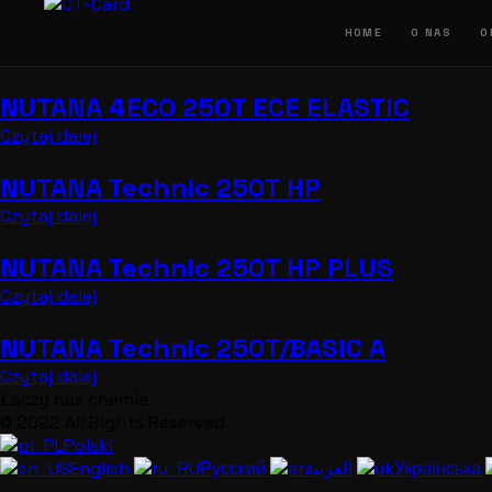
Przejdź
do
HOME
O NAS
O
treści
NUTANA 4ECO 250T ECE ELASTIC
Czytaj dalej
NUTANA Technic 250T HP
Czytaj dalej
NUTANA Technic 250T HP PLUS
Czytaj dalej
NUTANA Technic 250T/BASIC A
Czytaj dalej
Łączy nas chemia
© 2022 All Rights Reserved
Polski
English
Русский
العربية
Українська