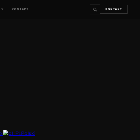
ŁY
KONTAKT
KONTAKT
↵
ESC
no
Polski