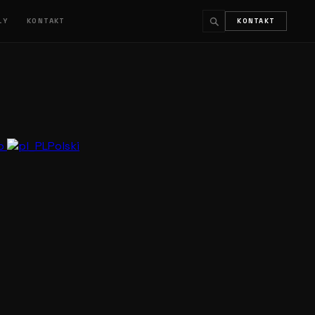
ŁY
KONTAKT
KONTAKT
↵
ESC
no
Polski