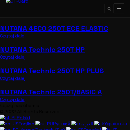
Przejdź
do
treści
NUTANA 4ECO 250T ECE ELASTIC
↵
ESC
Czytaj dalej
NUTANA Technic 250T HP
Czytaj dalej
NUTANA Technic 250T HP PLUS
Czytaj dalej
NUTANA Technic 250T/BASIC A
Czytaj dalej
Łączy nas chemia
© 2022 All Rights Reserved
Polski
English
Русский
العربية
Українська
Deutsch (Sie)
Español