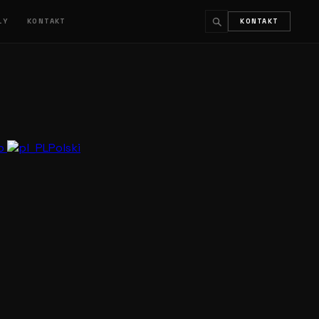
ŁY
KONTAKT
KONTAKT
↵
ESC
no
Polski