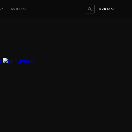
ŁY
KONTAKT
KONTAKT
↵
ESC
no
Polski