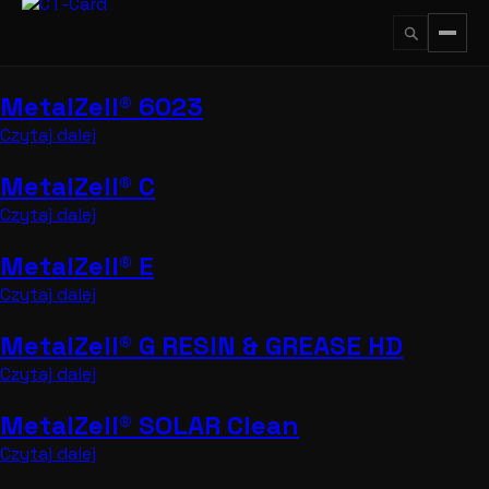
Przejdź
do
treści
MetalZell® 6023
↵
ESC
Czytaj dalej
MetalZell® C
Czytaj dalej
MetalZell® E
Czytaj dalej
MetalZell® G RESIN & GREASE HD
Czytaj dalej
MetalZell® SOLAR Clean
Czytaj dalej