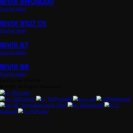
NIVIX 5WO9000
Czytaj dalej
NIVIX 9107 CV
Czytaj dalej
NIVIX 97
Czytaj dalej
NIVIX 98
Czytaj dalej
Łączy nas chemia
© 2022 All Rights Reserved
Polski
English
Русский
العربية
Українська
Deutsch (Sie)
Español
Italiano
Polski