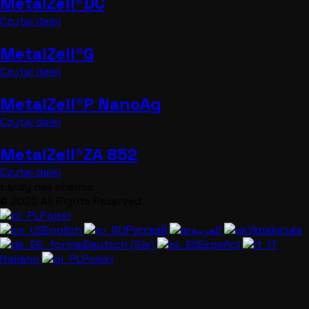
MetalZell®DC
Czytaj dalej
MetalZell®G
Czytaj dalej
MetalZell®P NanoAg
Czytaj dalej
MetalZell®ZA 852
Czytaj dalej
Łączy nas chemia
© 2022 All Rights Reserved
Polski
English
Русский
العربية
Українська
Deutsch (Sie)
Español
Italiano
Polski