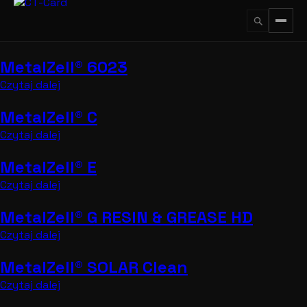
Przejdź
do
treści
MetalZell® 6023
↵
ESC
Czytaj dalej
MetalZell® C
Czytaj dalej
MetalZell® E
Czytaj dalej
MetalZell® G RESIN & GREASE HD
Czytaj dalej
MetalZell® SOLAR Clean
Czytaj dalej