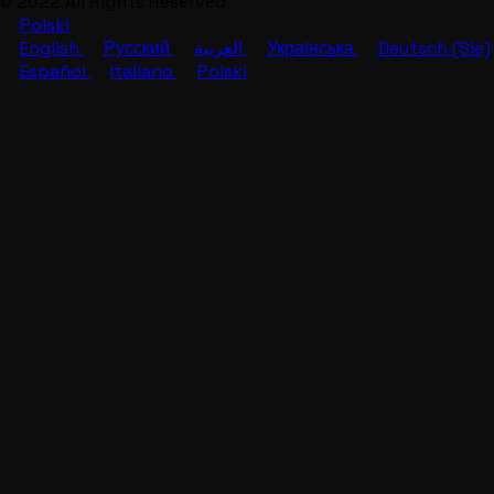
© 2022 All Rights Reserved
Polski
English
Русский
العربية
Українська
Deutsch (Sie)
Español
Italiano
Polski