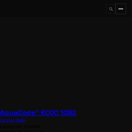
Przejdź
do
treści
↵
ESC
AquaCode® KCOC 1082
Czytaj dalej
Łączy nas chemia