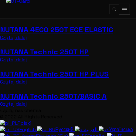
Przejdź
do
treści
NUTANA 4ECO 250T ECE ELASTIC
↵
ESC
Czytaj dalej
NUTANA Technic 250T HP
Czytaj dalej
NUTANA Technic 250T HP PLUS
Czytaj dalej
NUTANA Technic 250T/BASIC A
Czytaj dalej
Łączy nas chemia
© 2022 All Rights Reserved
Polski
English
Русский
العربية
Українська
Deutsch (Sie)
Español