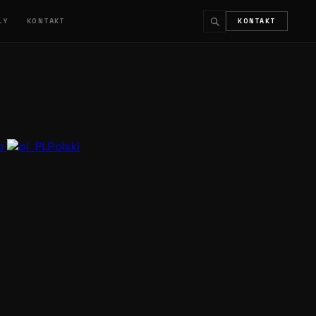
ŁY
KONTAKT
KONTAKT
↵
ESC
no
Polski