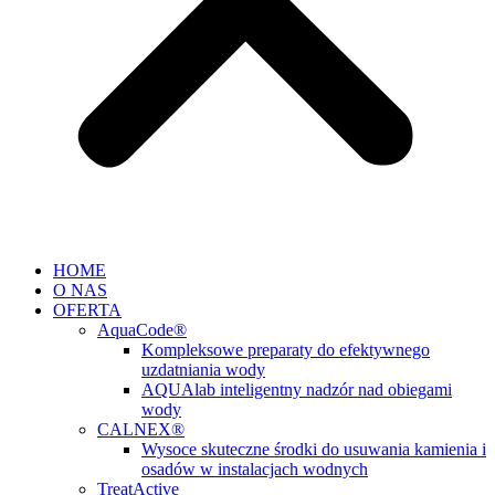
HOME
O NAS
OFERTA
AquaCode®
Kompleksowe preparaty do efektywnego
uzdatniania wody
AQUAlab inteligentny nadzór nad obiegami
wody
CALNEX®
Wysoce skuteczne środki do usuwania kamienia i
osadów w instalacjach wodnych
TreatActive