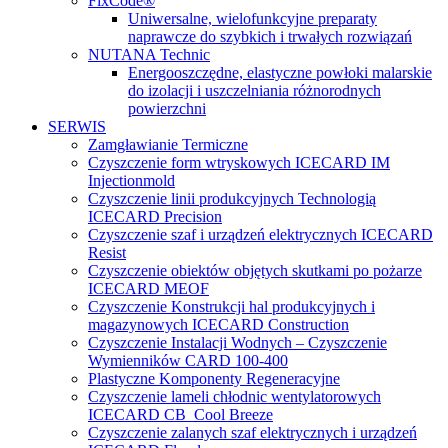
FixCode®
Uniwersalne, wielofunkcyjne preparaty
naprawcze do szybkich i trwałych rozwiązań
NUTANA Technic
Energooszczędne, elastyczne powłoki malarskie
do izolacji i uszczelniania różnorodnych
powierzchni
SERWIS
Zamgławianie Termiczne
Czyszczenie form wtryskowych ICECARD IM
Injectionmold
Czyszczenie linii produkcyjnych Technologią
ICECARD Precision
Czyszczenie szaf i urządzeń elektrycznych ICECARD
Resist
Czyszczenie obiektów objętych skutkami po pożarze
ICECARD MEOF
Czyszczenie Konstrukcji hal produkcyjnych i
magazynowych ICECARD Construction
Czyszczenie Instalacji Wodnych – Czyszczenie
Wymienników CARD 100-400
Plastyczne Komponenty Regeneracyjne
Czyszczenie lameli chłodnic wentylatorowych
ICECARD CB Cool Breeze
Czyszczenie zalanych szaf elektrycznych i urządzeń