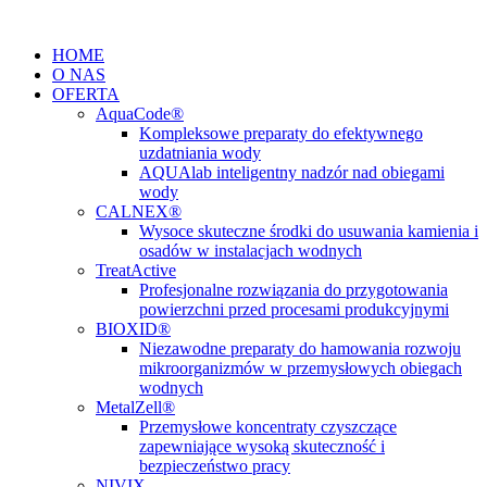
Przejdź
do
HOME
treści
O NAS
OFERTA
AquaCode®
Kompleksowe preparaty do efektywnego
uzdatniania wody
AQUAlab inteligentny nadzór nad obiegami
wody
CALNEX®
Wysoce skuteczne środki do usuwania kamienia i
osadów w instalacjach wodnych
TreatActive
Profesjonalne rozwiązania do przygotowania
powierzchni przed procesami produkcyjnymi
BIOXID®
Niezawodne preparaty do hamowania rozwoju
mikroorganizmów w przemysłowych obiegach
wodnych
MetalZell®
Przemysłowe koncentraty czyszczące
zapewniające wysoką skuteczność i
bezpieczeństwo pracy
NIVIX