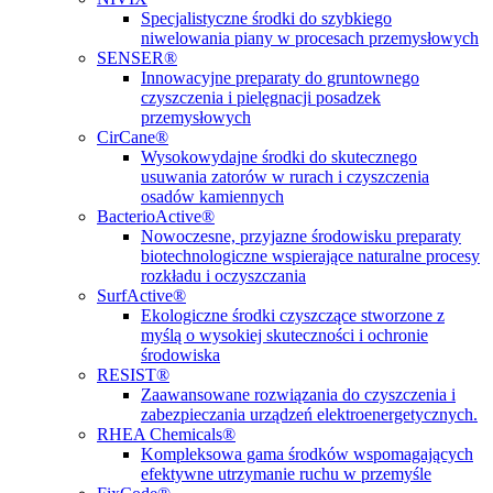
Specjalistyczne środki do szybkiego
niwelowania piany w procesach przemysłowych
SENSER®
Innowacyjne preparaty do gruntownego
czyszczenia i pielęgnacji posadzek
przemysłowych
CirCane®
Wysokowydajne środki do skutecznego
usuwania zatorów w rurach i czyszczenia
osadów kamiennych
BacterioActive®
Nowoczesne, przyjazne środowisku preparaty
biotechnologiczne wspierające naturalne procesy
rozkładu i oczyszczania
SurfActive®
Ekologiczne środki czyszczące stworzone z
myślą o wysokiej skuteczności i ochronie
środowiska
RESIST®
Zaawansowane rozwiązania do czyszczenia i
zabezpieczania urządzeń elektroenergetycznych.
RHEA Chemicals®
Kompleksowa gama środków wspomagających
efektywne utrzymanie ruchu w przemyśle