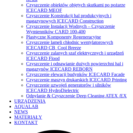
Czyszczenie obiektów objętych skutkami po pożarze
ICECARD MEOF
Czyszczenie Konstrukcji hal produkcyjnych i
magazynowych ICECARD Construction
Czyszczenie Instalacji Wodnych – Czyszczenie
Wymienników CARD 100-400
Plastyczne Komponenty Regeneracyjne
Czyszczenie lameli chłodnic wentylatorowych
ICECARD CB Cool Breeze
Czyszczenie zalanych szaf elektrycznych i urządzeń
ICECARD Flood
Czyszczenie i odnawianie dużych powierzchni hal i
magazynów ICECARD REBORN
Czyszczenie elewacji budynków ICECARD Facade
Czyszczenie maszyn drukarskich ICECARD Printing
Czyszczenie uzwojeń generatorów i silników
ICECARD HydroDielectric
Odpylanie & Czyszczenie Deep Cleaning ATEX /EX
URZĄDZENIA
AQUALAB
NEWS
MATERIAŁY
KONTAKT