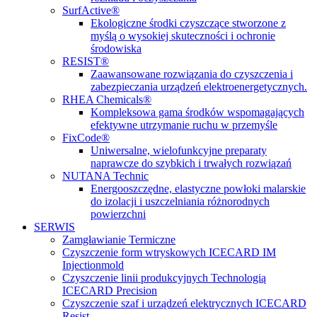
SurfActive®
Ekologiczne środki czyszczące stworzone z
myślą o wysokiej skuteczności i ochronie
środowiska
RESIST®
Zaawansowane rozwiązania do czyszczenia i
zabezpieczania urządzeń elektroenergetycznych.
RHEA Chemicals®
Kompleksowa gama środków wspomagających
efektywne utrzymanie ruchu w przemyśle
FixCode®
Uniwersalne, wielofunkcyjne preparaty
naprawcze do szybkich i trwałych rozwiązań
NUTANA Technic
Energooszczędne, elastyczne powłoki malarskie
do izolacji i uszczelniania różnorodnych
powierzchni
SERWIS
Zamgławianie Termiczne
Czyszczenie form wtryskowych ICECARD IM
Injectionmold
Czyszczenie linii produkcyjnych Technologią
ICECARD Precision
Czyszczenie szaf i urządzeń elektrycznych ICECARD
Resist