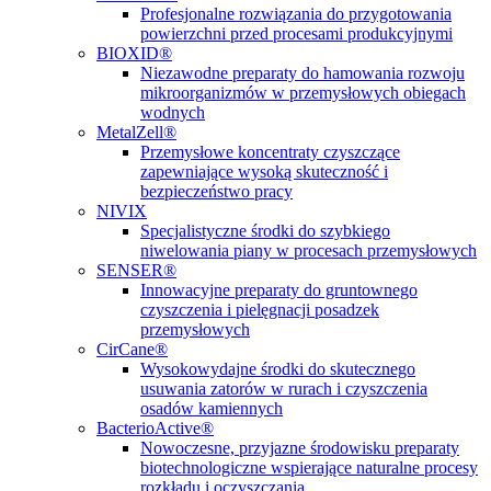
Profesjonalne rozwiązania do przygotowania
powierzchni przed procesami produkcyjnymi
BIOXID®
Niezawodne preparaty do hamowania rozwoju
mikroorganizmów w przemysłowych obiegach
wodnych
MetalZell®
Przemysłowe koncentraty czyszczące
zapewniające wysoką skuteczność i
bezpieczeństwo pracy
NIVIX
Specjalistyczne środki do szybkiego
niwelowania piany w procesach przemysłowych
SENSER®
Innowacyjne preparaty do gruntownego
czyszczenia i pielęgnacji posadzek
przemysłowych
CirCane®
Wysokowydajne środki do skutecznego
usuwania zatorów w rurach i czyszczenia
osadów kamiennych
BacterioActive®
Nowoczesne, przyjazne środowisku preparaty
biotechnologiczne wspierające naturalne procesy
rozkładu i oczyszczania