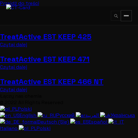
Przejdź do treści
TreatActive EST KEEP 425
↵
ESC
Czytaj dalej
TreatActive EST KEEP 471
Czytaj dalej
TreatActive EST KEEP 466 NT
Czytaj dalej
Łączy nas chemia
© 2022 All Rights Reserved
Polski
English
Русский
العربية
Українська
Deutsch (Sie)
Español
Italiano
Polski