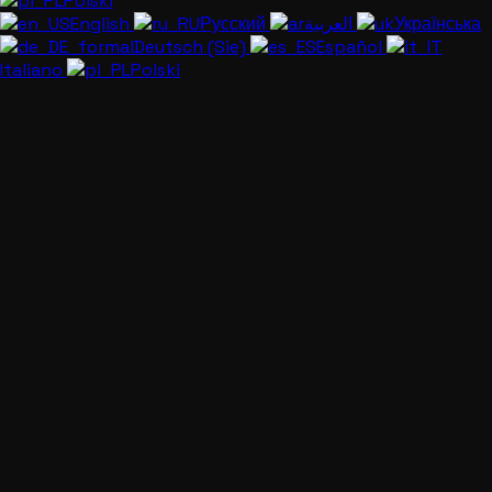
Polski
English
Русский
العربية
Українська
Deutsch (Sie)
Español
Italiano
Polski