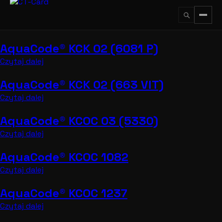
Przejdź
do
treści
AquaCode® KCK 02 (6081 P)
↵
ESC
Czytaj dalej
AquaCode® KCK 02 (663 VIT)
Czytaj dalej
AquaCode® KCOC 03 (5330)
Czytaj dalej
AquaCode® KCOC 1082
Czytaj dalej
AquaCode® KCOC 1237
Czytaj dalej