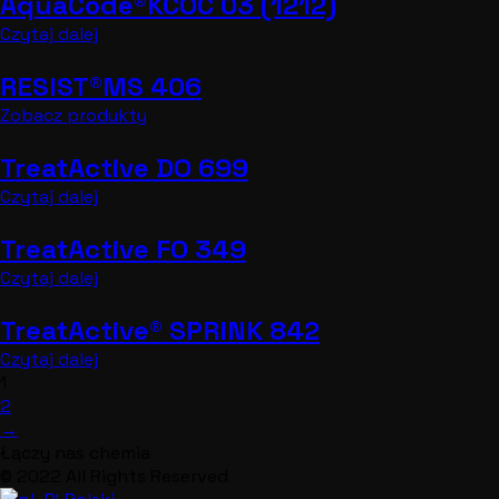
AquaCode®KCOC 03 (1212)
Czytaj dalej
RESIST®MS 406
Zobacz produkty
TreatActive DO 699
Czytaj dalej
TreatActive FO 349
Czytaj dalej
TreatActive® SPRINK 842
Czytaj dalej
1
2
→
Łączy nas chemia
© 2022 All Rights Reserved