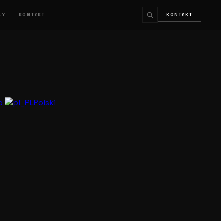
ŁY
KONTAKT
KONTAKT
↵
ESC
no
Polski