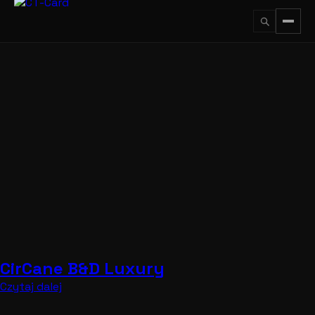
Przejdź
do
treści
↵
ESC
CirCane B&D Luxury
Czytaj dalej