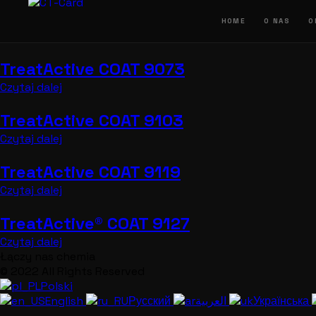
Przejdź
do
HOME
O NAS
O
treści
TreatActive COAT 9073
Czytaj dalej
TreatActive COAT 9103
Czytaj dalej
TreatActive COAT 9119
Czytaj dalej
TreatActive® COAT 9127
Czytaj dalej
Łączy nas chemia
© 2022 All Rights Reserved
Polski
English
Русский
العربية
Українська