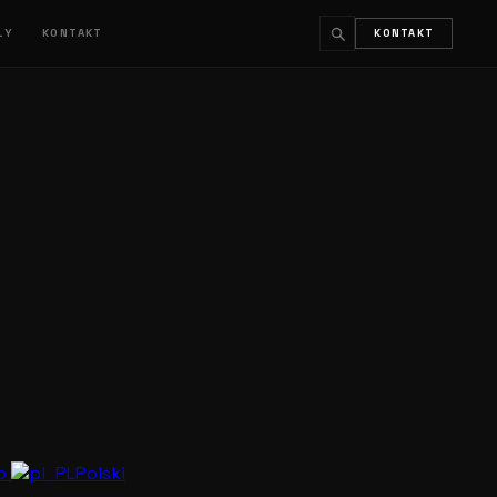
ŁY
KONTAKT
KONTAKT
↵
ESC
no
Polski