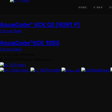
Przejdź
do
HOME
O NAS
O
treści
AquaCode® KCK 02 (6081 P)
Czytaj dalej
AquaCode®KCK 1053
Czytaj dalej
Łączy nas chemia
© 2022 All Rights Reserved
Polski
English
Русский
العربية
Українська