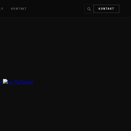
ŁY
KONTAKT
KONTAKT
↵
ESC
no
Polski