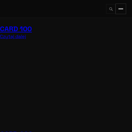
Przejdź
do
treści
CARD 100
↵
ESC
Czytaj dalej