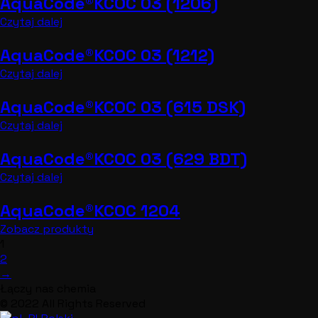
AquaCode®KCOC 03 (1206)
Czytaj dalej
AquaCode®KCOC 03 (1212)
Czytaj dalej
AquaCode®KCOC 03 (615 DSK)
Czytaj dalej
AquaCode®KCOC 03 (629 BDT)
Czytaj dalej
AquaCode®KCOC 1204
Zobacz produkty
1
2
→
Łączy nas chemia
© 2022 All Rights Reserved