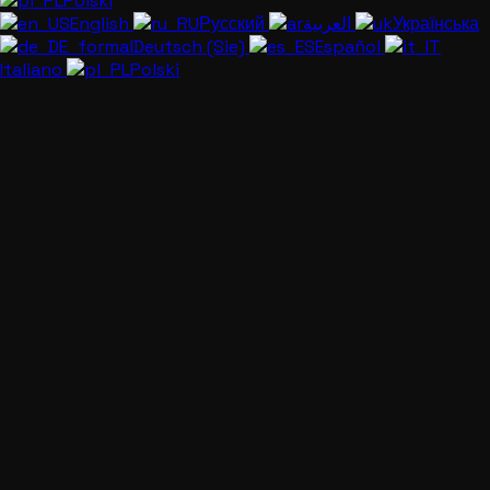
Polski
English
Русский
العربية
Українська
Deutsch (Sie)
Español
Italiano
Polski