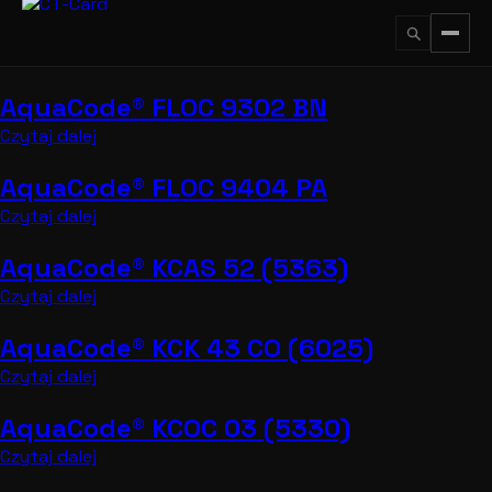
Przejdź
do
treści
AquaCode® FLOC 9302 BN
↵
ESC
Czytaj dalej
AquaCode® FLOC 9404 PA
Czytaj dalej
AquaCode® KCAS 52 (5363)
Czytaj dalej
AquaCode® KCK 43 CO (6025)
Czytaj dalej
AquaCode® KCOC 03 (5330)
Czytaj dalej