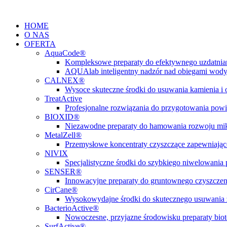
Przejdź
do
HOME
treści
O NAS
OFERTA
AquaCode®
Kompleksowe preparaty do efektywnego uzdatni
AQUAlab inteligentny nadzór nad obiegami wod
CALNEX®
Wysoce skuteczne środki do usuwania kamienia i
TreatActive
Profesjonalne rozwiązania do przygotowania pow
BIOXID®
Niezawodne preparaty do hamowania rozwoju m
MetalZell®
Przemysłowe koncentraty czyszczące zapewniając
NIVIX
Specjalistyczne środki do szybkiego niwelowani
SENSER®
Innowacyjne preparaty do gruntownego czyszczen
CirCane®
Wysokowydajne środki do skutecznego usuwania 
BacterioActive®
Nowoczesne, przyjazne środowisku preparaty biote
SurfActive®