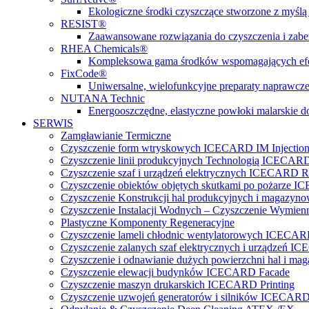
Ekologiczne środki czyszczące stworzone z myślą 
RESIST®
Zaawansowane rozwiązania do czyszczenia i zabez
RHEA Chemicals®
Kompleksowa gama środków wspomagających efe
FixCode®
Uniwersalne, wielofunkcyjne preparaty naprawcze
NUTANA Technic
Energooszczędne, elastyczne powłoki malarskie do
SERWIS
Zamgławianie Termiczne
Czyszczenie form wtryskowych ICECARD IM Injectio
Czyszczenie linii produkcyjnych Technologią ICECARD
Czyszczenie szaf i urządzeń elektrycznych ICECARD Re
Czyszczenie obiektów objętych skutkami po pożarz
Czyszczenie Konstrukcji hal produkcyjnych i magazy
Czyszczenie Instalacji Wodnych – Czyszczenie Wymi
Plastyczne Komponenty Regeneracyjne
Czyszczenie lameli chłodnic wentylatorowych ICECA
Czyszczenie zalanych szaf elektrycznych i urządzeń 
Czyszczenie i odnawianie dużych powierzchni hal 
Czyszczenie elewacji budynków ICECARD Facade
Czyszczenie maszyn drukarskich ICECARD Printing
Czyszczenie uzwojeń generatorów i silników ICECARD