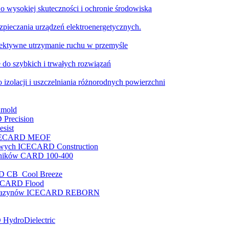
o wysokiej skuteczności i ochronie środowiska
pieczania urządzeń elektroenergetycznych.
ktywne utrzymanie ruchu w przemyśle
 do szybkich i trwałych rozwiązań
 izolacji i uszczelniania różnorodnych powierzchni
nmold
 Precision
sist
e ICECARD MEOF
nowych ICECARD Construction
enników CARD 100-400
RD CB Cool Breeze
ICECARD Flood
i magazynów ICECARD REBORN
 HydroDielectric