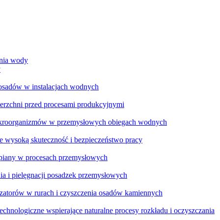
ania wody
y
 osadów w instalacjach wodnych
ierzchni przed procesami produkcyjnymi
ikroorganizmów w przemysłowych obiegach wodnych
e wysoką skuteczność i bezpieczeństwo pracy
a piany w procesach przemysłowych
ia i pielęgnacji posadzek przemysłowych
zatorów w rurach i czyszczenia osadów kamiennych
chnologiczne wspierające naturalne procesy rozkładu i oczyszczania